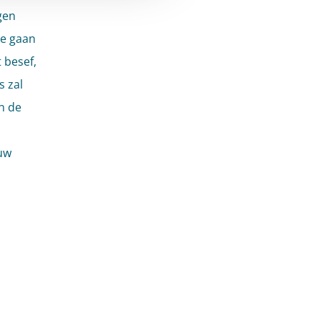
gen
te gaan
t besef,
s zal
n de
uw