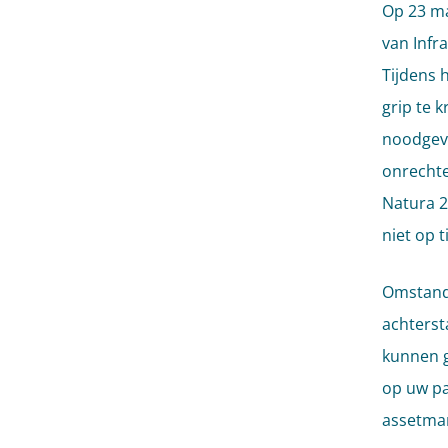
Op 23 ma
van Infr
Tijdens 
grip te 
noodgeva
onrechte
Natura 2
niet op 
Omstandi
achterst
kunnen g
op uw pa
assetman