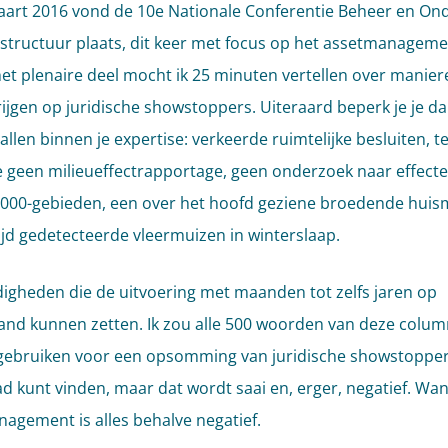
art 2016 vond de 10e Nationale Conferentie Beheer en O
astructuur plaats, dit keer met focus op het assetmanageme
het plenaire deel mocht ik 25 minuten vertellen over manie
krijgen op juridische showstoppers. Uiteraard beperk je je da
llen binnen je expertise: verkeerde ruimtelijke besluiten, t
 geen milieueffectrapportage, geen onderzoek naar effect
000-gebieden, een over het hoofd geziene broedende huis
tijd gedetecteerde vleermuizen in winterslaap.
gheden die de uitvoering met maanden tot zelfs jaren op
and kunnen zetten. Ik zou alle 500 woorden van deze colum
ebruiken voor een opsomming van juridische showstopper
d kunt vinden, maar dat wordt saai en, erger, negatief. Wan
agement is alles behalve negatief.