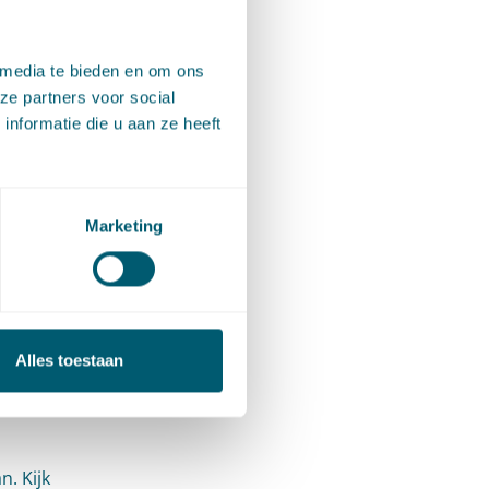
Van al
 media te bieden en om ons
ouden aan
ze partners voor social
nformatie die u aan ze heeft
choon &
at moment
etekent
Marketing
r de
 Maar
sche
Alles toestaan
en &
disch
. Kijk