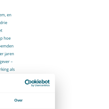
eem, en
drie
et
op hoe
noemden
er jaren
gever –
king als
ve
riolen,
Over
,