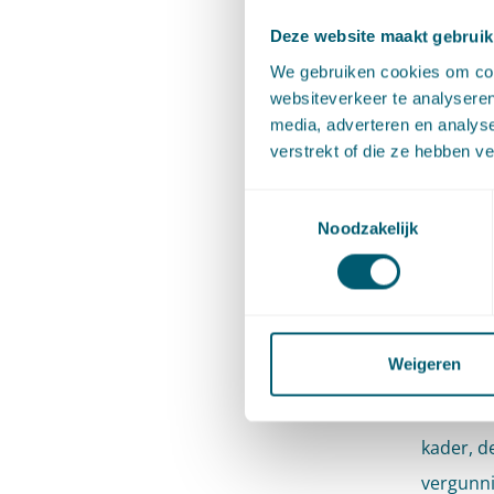
Beheren
Deze website maakt gebruik
Onderhou
We gebruiken cookies om cont
die stap
websiteverkeer te analyseren
media, adverteren en analys
de overh
verstrekt of die ze hebben v
Stil of 
is er vo
Toestemmingsselectie
Noodzakelijk
dat de j
markt. A
Voorbere
deze sta
Weigeren
showstop
Onderhou
kader, de
vergunni