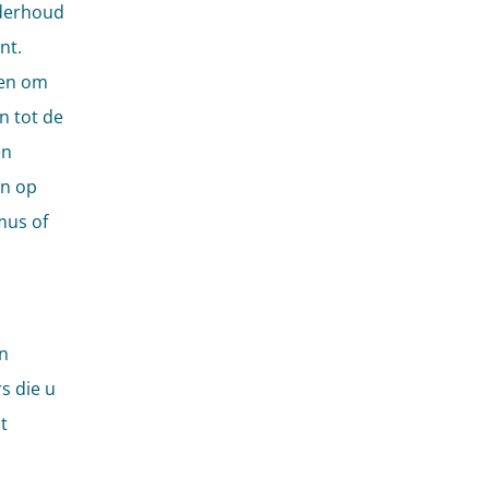
nderhoud
nt.
ren om
n tot de
en
en op
mus of
n
s die u
t