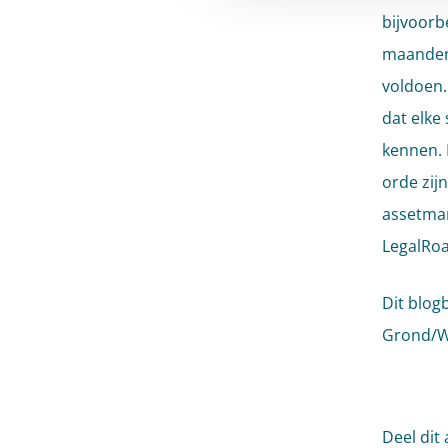
bijvoorb
maanden 
voldoen. 
dat elke
kennen. 
orde zij
assetman
LegalRo
Dit blogb
Grond/W
Deel dit 