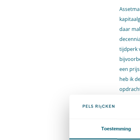
Assetman
kapitaal
daar mak
decennia
tijdperk
bijvoor
een prij
heb ik d
opdrach
nu plaat
energie 
tunnels, 
Toestemming
Assetman