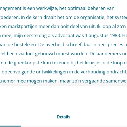
agement is een werkwijze, het optimaal beheren van
goederen. In de kern draait het om de organisatie, het syst
en marktpartijen meer dan ooit deel van uit. Ik loop al zo’n 
 mee, mijn eerste dag als advocaat was 1 augustus 1983. H
 van de bestekken. De overheid schreef daarin heel precies 
beeld een viaduct gebouwd moest worden. De aannemers 
s en de goedkoopste kon tekenen bij het kruisje. In de loop d
e opeenvolgende ontwikkelingen in de verhouding opdracht
tnemer mee mogen maken, maar zo’n vergaande samenwer
sheeft, is niet eerder vertoond en geeft een enorme positie
aan de professionalisering van het beheer van (vaar)wegen, 
et cetera.
Details
agement bestaat uit een zestal stappen: Beleid & Strategie