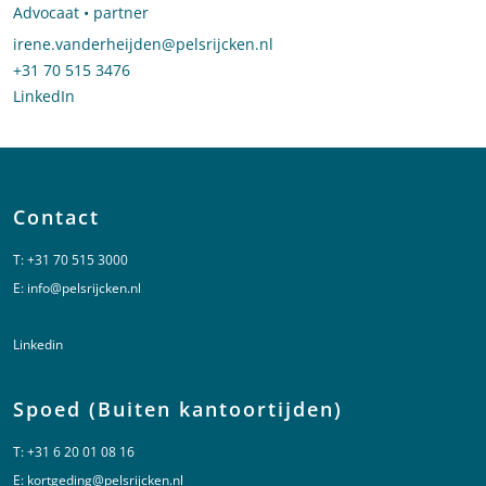
Advocaat • partner
Stuur een e-mail naar Irene van der Heijden
irene.vanderheijden@pelsrijcken.nl
Bel naar Irene van der Heijden
+31 70 515 3476
LinkedIn
profiel van Irene van der Heijden
Contact
T:
+31 70 515 3000
E:
info@pelsrijcken.nl
Linkedin
Spoed (Buiten kantoortijden)
T:
+31 6 20 01 08 16
E:
kortgeding@pelsrijcken.nl