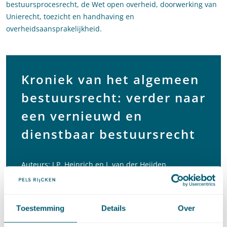
bestuursprocesrecht, de Wet open overheid, doorwerking van
Unierecht, toezicht en handhaving en
overheidsaansprakelijkheid.
Kroniek van het algemeen
bestuursrecht: verder naar
een vernieuwd en
dienstbaar bestuursrecht
Auteurs: J.P. Heinrich en I. van der Heijden
Bron: NJB 2025/2673, p. 2673-3104.
Toestemming
Details
Over
Downloaden