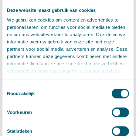
Deze website maakt gebruik van cookies
We gebruiken cookies om content en advertenties te
personaliseren, om functies voor social media te bieden
Deze bijdrage is ook te vinden op de website van
en om ons websiteverkeer te analyseren. Ook delen we
Kluwer:
Nederlands Juristenblad, Kroniek van het algemeen
informatie over uw gebruik van onze site met onze
bestuursrecht | InView Legal
partners voor social media, adverteren en analyse. Deze
partners kunnen deze gegevens combineren met andere
informatie die u aan ze heeft verstrekt of die ze hebben
Deel dit artikel via
LinkedIn
en
e-mail
verzameld op basis van uw gebruik van hun services.
Toestemmingsselectie
Contact
Noodzakelijk
Voorkeuren
Statistieken