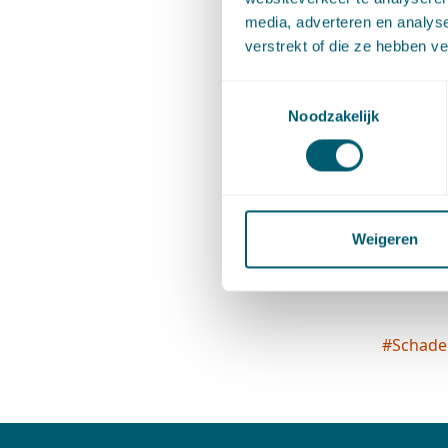
Kroniek 
media, adverteren en analys
2012/26m
verstrekt of die ze hebben v
Toestemmingsselectie
Bron:
Kr
Noodzakelijk
van der V
voor Bouw
Weigeren
Deel dit 
#
Schade
Socia