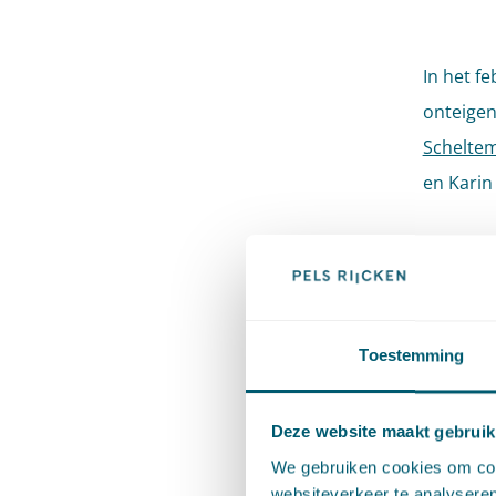
In het f
onteigen
Schelte
en Karin
In deze 
vervolge
kort ing
Toestemming
De kroni
van lage
Deze website maakt gebruik
We gebruiken cookies om cont
Ook over
websiteverkeer te analyseren