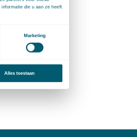
nformatie die u aan ze heeft
 M. Rus-
Marketing
jdschrift
Alles toestaan