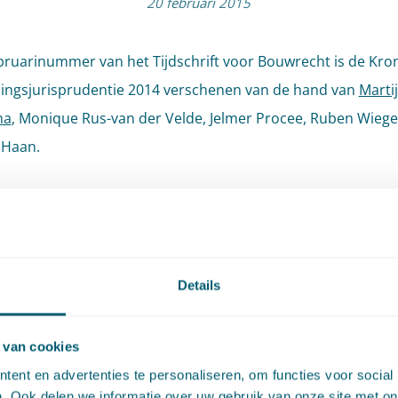
20 februari 2015
ebruarinummer van het Tijdschrift voor Bouwrecht is de Kro
ingsjurisprudentie 2014 verschenen van de hand van
Marti
ma
, Monique Rus-van der Velde, Jelmer Procee, Ruben Wiege
 Haan.
kroniek komt allereerst het onteigeningsprocesrecht aan de
ns wordt het schadeloosstellingsrecht besproken. Tenslott
egaan op de ‘onteigening’ van SNS Reaal en SNS Bank.
Details
ek behandelt de in 2014 gewezen arresten en belangrijke u
re rechters.
 van cookies
ent en advertenties te personaliseren, om functies voor social
 de jaren 2010 t/m 2013 is in het Tijdschrift voor Bouwrecht
. Ook delen we informatie over uw gebruik van onze site met on