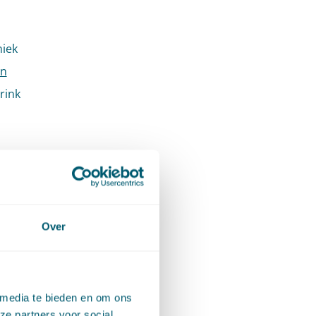
niek
jn
rink
 orde en
e wordt
Over
itspraken
 media te bieden en om ons
 een
ze partners voor social