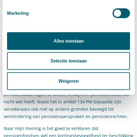
punt namelijk een wezenlijk verschil tussen de uitvoering van
Marketing
de pensioenregeling door PMT en de uitvoering door een
verzekeraar als NN. De kortingsmogelijkheid, zoals vastgelegd
in artikel 134 PW, kwam immers niet aan NN toe.
Verzekeraar versus
Alles toestaan
pensioenfonds
Selectie toestaan
Zoals door het hof wordt benadrukt, bestaat er een belangrijk
verschil tussen het laten uitvoeren van een pensioenregeling
door een pensioenverzekeraar of een pensioenfonds. Het is
Weigeren
een verzekeraar niet toegestaan om pensioenaanspraken of
pensioenuitkeringen te korten, terwijl een pensioenfonds dat
recht wel heeft. Naast het in artikel 134 PW bepaalde zijn
verzekeraars ook niet op andere gronden bevoegd tot
vermindering van pensioenaanspraken en pensioenrechten.
Naar mijn mening is het goed te verklaren dat
pensioenfondsen wél een kortingsbevoegdheid ter beschikking