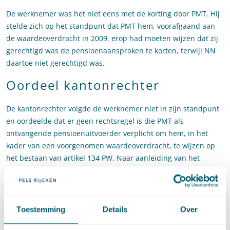
De werknemer was het niet eens met de korting door PMT. Hij
stelde zich op het standpunt dat PMT hem, voorafgaand aan
de waardeoverdracht in 2009, erop had moeten wijzen dat zij
gerechtigd was de pensioenaanspraken te korten, terwijl NN
daartoe niet gerechtigd was.
Oordeel kantonrechter
De kantonrechter volgde de werknemer niet in zijn standpunt
en oordeelde dat er geen rechtsregel is die PMT als
ontvangende pensioenuitvoerder verplicht om hem, in het
kader van een voorgenomen waardeoverdracht, te wijzen op
het bestaan van artikel 134 PW. Naar aanleiding van het
oordeel van de kantonrechter heeft de werknemer vervolgens
de gang naar het hof gemaakt.
Oordeel van het hof
Toestemming
Details
Over
Het hof oordeelde dat een waardeoverdracht van