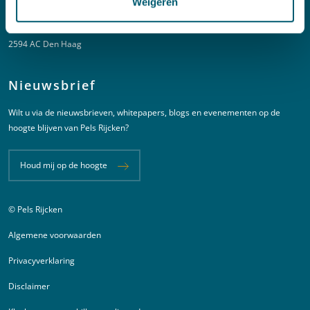
Weigeren
New Babylon
Bezuidenhoutseweg 57
2594 AC Den Haag
Nieuwsbrief
Wilt u via de nieuwsbrieven, whitepapers, blogs en evenementen op de
hoogte blijven van Pels Rijcken?
Houd mij op de hoogte
© Pels Rijcken
Juridische informatie
Algemene voorwaarden
Privacyverklaring
Disclaimer