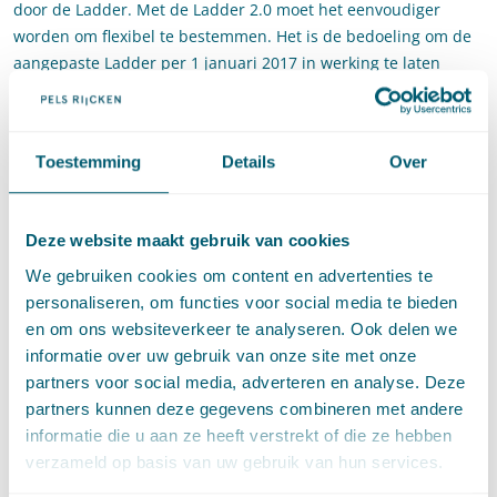
door de Ladder. Met de Ladder 2.0 moet het eenvoudiger
worden om flexibel te bestemmen. Het is de bedoeling om de
aangepaste Ladder per 1 januari 2017 in werking te laten
treden, nog vóór de inwerkingtreding van de Omgevingswet.
In het artikel wordt aan de hand van concrete voorbeelden
ingegaan op welke wijze de eerste trede van de Ladder flexibel
Toestemming
Details
Over
bestemmen in de weg kan staan. Ook wordt stil gestaan bij de
aanstaande wijziging van de Ladder.
Deze website maakt gebruik van cookies
Bron:
"
Ladder belemmert flexibele planning
", Robin Aerts en
We gebruiken cookies om content en advertenties te
Laura van der Meulen.
personaliseren, om functies voor social media te bieden
en om ons websiteverkeer te analyseren. Ook delen we
informatie over uw gebruik van onze site met onze
Deel dit artikel via
LinkedIn
en
e-mail
partners voor social media, adverteren en analyse. Deze
partners kunnen deze gegevens combineren met andere
informatie die u aan ze heeft verstrekt of die ze hebben
Contact
verzameld op basis van uw gebruik van hun services.