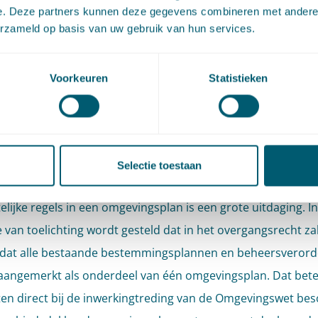
e. Deze partners kunnen deze gegevens combineren met andere i
de uitgangspunten van het wetsvoorstel is dat gemeenten 
erzameld op basis van uw gebruik van hun services.
ver de fysieke leefomgeving bijeenbrengen in één omgeving
rdert de inzichtelijkheid, samenhang en naleving van de
Voorkeuren
Statistieken
ing. De gemeenteraad kan er echter voor kiezen om meerd
nen vast te stellen. Deze plannen mogen elkaar in geen gev
en zodat per locatie slechts één omgevingsplan geldt. Het
eld is dan ook dat de verschillende deelplannen uiteindelijk 
Selectie toestaan
omgevingsplan per gemeente. Het integreren van de besta
lijke regels in een omgevingsplan is een grote uitdaging. In
van toelichting wordt gesteld dat in het overgangsrecht z
 dat alle bestaande bestemmingsplannen en beheersveror
angemerkt als onderdeel van één omgevingsplan. Dat bete
n direct bij de inwerkingtreding van de Omgevingswet bes