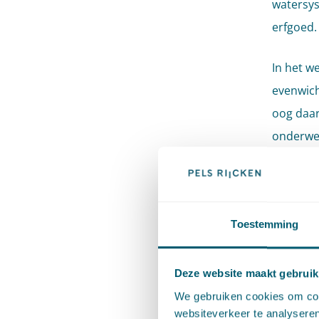
watersys
erfgoed.
In het w
evenwich
oog daar
onderwer
kiezen d
regels v
beoordel
Toestemming
afwijkacti
Eén
Deze website maakt gebruik
gem
We gebruiken cookies om cont
websiteverkeer te analyseren