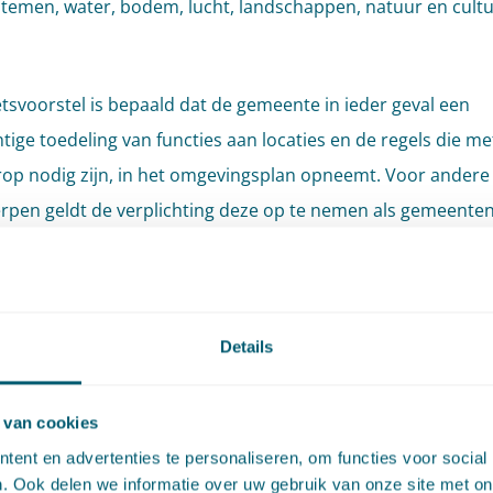
temen, water, bodem, lucht, landschappen, natuur en cultu
etsvoorstel is bepaald dat de gemeente in ieder geval een
tige toedeling van functies aan locaties en de regels die me
op nodig zijn, in het omgevingsplan opneemt. Voor andere
pen geldt de verplichting deze op te nemen als gemeenten
eze vast te stellen. Gedacht moet worden aan omgevingswa
oor activiteiten in de fysieke leefomgeving, maatwerkregels 
ingsregels voor de verlening van een vergunning voor een
Details
viteit.
 omgevingsplan per
 van cookies
eente
ent en advertenties te personaliseren, om functies voor social
. Ook delen we informatie over uw gebruik van onze site met on