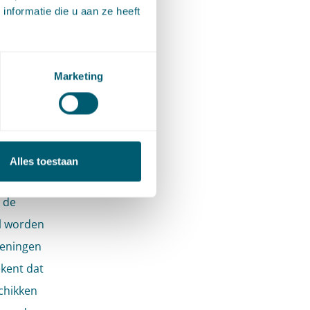
nformatie die u aan ze heeft
hun
splan.
Marketing
ere
al
leiden
Alles toestaan
ande
 de
al worden
deningen
kent dat
chikken