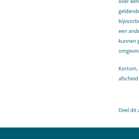
over één
geldende
bijvoorb
een ande
kunnen g
omgevin
Kortom, 
afschei
Deel dit 