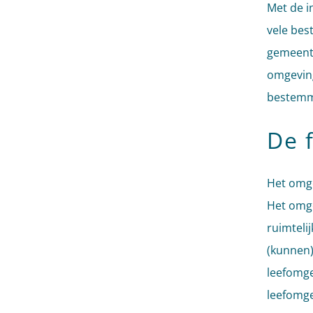
Met de i
vele be
gemeente
omgeving
bestemmi
De 
Het omge
Het omge
ruimteli
(kunnen)
leefomge
leefomge