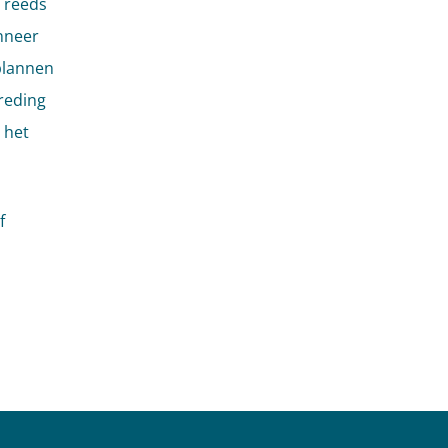
 reeds
anneer
plannen
reding
 het
f