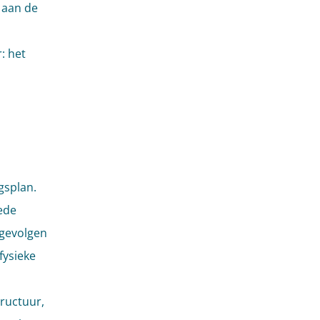
 aan de
: het
gsplan.
ede
 gevolgen
fysieke
tructuur,