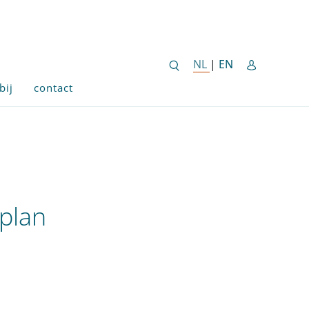
ENGLISH SITE 
NL
NEDERLANDSE SITE
|
EN
bij
contact
plan