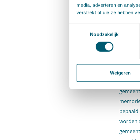
media, adverteren en analys
Eén van 
verstrekt of die ze hebben v
regels o
Toestemmingsselectie
Dat bevo
Noodzakelijk
regelgev
deelplan
overlapp
streefbe
Weigeren
tot één 
gemeente
memorie 
bepaald
worden a
gemeente