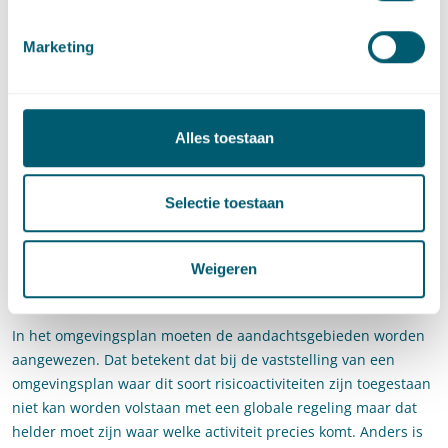
kwetsbare gebouwen niet zijn toegestaan binnen dit gebied.
Voor kwetsbare gebouwen geldt nog de uitzondering dat ze
Marketing
wel zijn toegelaten als ze noodzakelijk zijn voor het gebied.
Aandachtsgebieden
Ook gedeeltelijk nieuw zijn de aandachtsgebieden. Er zijn drie
Alles toestaan
type aandachtsgebieden: brandaandachtsgebied,
explosieaandachtsgebied en gifwolkaandachtsgebied. De
aandachtsgebieden zijn gericht op het groepsrisico en idee
Selectie toestaan
achter de indeling van de drie gebieden is dat nog beter
gedifferentieerd kan worden naar het type gevaar en de
Weigeren
daarvoor in acht te nemen afstand. Op die manier kan de
gebruiksruimte optimaal worden benut.
In het omgevingsplan moeten de aandachtsgebieden worden
aangewezen. Dat betekent dat bij de vaststelling van een
omgevingsplan waar dit soort risicoactiviteiten zijn toegestaan
niet kan worden volstaan met een globale regeling maar dat
helder moet zijn waar welke activiteit precies komt. Anders is