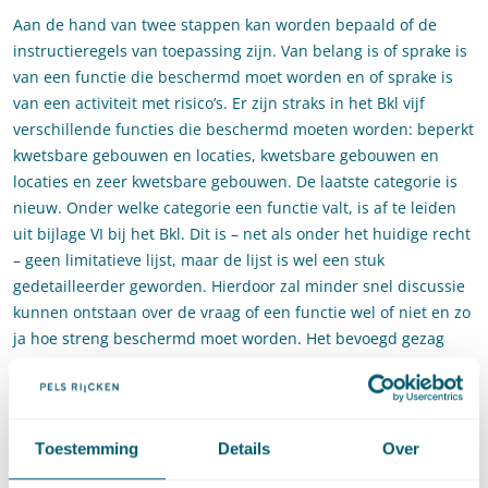
Aan de hand van twee stappen kan worden bepaald of de
instructieregels van toepassing zijn. Van belang is of sprake is
van een functie die beschermd moet worden en of sprake is
van een activiteit met risico’s. Er zijn straks in het Bkl vijf
verschillende functies die beschermd moeten worden: beperkt
kwetsbare gebouwen en locaties, kwetsbare gebouwen en
locaties en zeer kwetsbare gebouwen. De laatste categorie is
nieuw. Onder welke categorie een functie valt, is af te leiden
uit bijlage VI bij het Bkl. Dit is – net als onder het huidige recht
– geen limitatieve lijst, maar de lijst is wel een stuk
gedetailleerder geworden. Hierdoor zal minder snel discussie
kunnen ontstaan over de vraag of een functie wel of niet en zo
ja hoe streng beschermd moet worden. Het bevoegd gezag
blijft wel bevoegd om een functie strenger dan nodig te
beschermen.
Activiteiten met risico’s
Toestemming
Details
Over
Welke activiteiten zijn activiteiten met risico’s die onder de