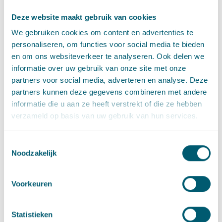
instructieregels vallen? Er zijn twee soorten activiteiten: die
Deze website maakt gebruik van cookies
met externe veiligheidsrisico’s en die met complexe externe
veiligheidsrisico’s. De eerste categorie komt overeen met de
We gebruiken cookies om content en advertenties te
categoriale inrichting en is geregeld in bijlage VII bij het Bkl.
personaliseren, om functies voor social media te bieden
Deze categorie kent gestandaardiseerde afstanden. De tweede
en om ons websiteverkeer te analyseren. Ook delen we
categorie is vergelijkbaar met de niet-categoriale inrichting en
informatie over uw gebruik van onze site met onze
is opgenomen in bijlage VIIa. Voor deze categorie geldt dat de
partners voor social media, adverteren en analyse. Deze
in acht te nemen afstanden moeten worden berekend per
partners kunnen deze gegevens combineren met andere
geval.
informatie die u aan ze heeft verstrekt of die ze hebben
verzameld op basis van uw gebruik van hun services.
De norm en het veiligheidsrisicogebied
-
De belangrijkste norm blijft het plaatsgebonden risico van 10
Toestemmingsselectie
6
. Ook blijft gelijk dat bij (zeer) kwetsbare functies die norm in
Noodzakelijk
acht moet worden genomen, en dat bij beperkt kwetsbare
functies daarmee rekening moet worden gehouden. Verder
Voorkeuren
vervangt het veiligheidsrisicogebied de veiligheidscontour.
Weliswaar een nieuwe naam, maar verder blijft het huidige
recht op dit punt grotendeels overeind. Wel nieuw is dat zeer
Statistieken