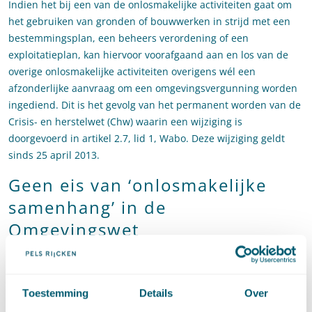
Indien het bij een van de onlosmakelijke activiteiten gaat om
het gebruiken van gronden of bouwwerken in strijd met een
bestemmingsplan, een beheers verordening of een
exploitatieplan, kan hiervoor voorafgaand aan en los van de
overige onlosmakelijke activiteiten overigens wél een
afzonderlijke aanvraag om een omgevingsvergunning worden
ingediend. Dit is het gevolg van het permanent worden van de
Crisis- en herstelwet (Chw) waarin een wijziging is
doorgevoerd in artikel 2.7, lid 1, Wabo. Deze wijziging geldt
sinds 25 april 2013.
Geen eis van ‘onlosmakelijke
samenhang’ in de
Omgevingswet
De eis van ‘onlosmakelijke samenhang’ keert niet terug in de
Omgevingswet. Het uitgangspunt van het wetsvoorstel is dat
Toestemming
Details
Over
de initiatiefnemer (a.) zelf bepaalt voor welke activiteiten hij
een vergunning aanvraagt en (b.) wanneer hij dat doet. Op