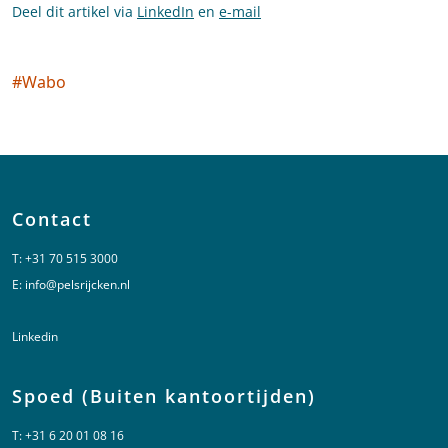
Deel dit artikel via
LinkedIn
en
e-mail
#
Wabo
Social tags
Contact
T:
+31 70 515 3000
E:
info@pelsrijcken.nl
Linkedin
Spoed (Buiten kantoortijden)
T:
+31 6 20 01 08 16