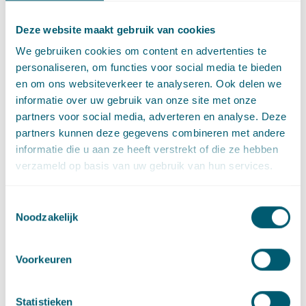
deze manier kan voorkomen worden dat de aanvrager al moet
Deze website maakt gebruik van cookies
investeren in een vergunningaanvraag voor een bepaalde
activiteit, terwijl het nog niet zeker is of de
We gebruiken cookies om content en advertenties te
omgevingsvergunning voor een andere activiteit
personaliseren, om functies voor social media te bieden
onherroepelijk wordt. Daarnaast biedt het wetsvoorstel de
en om ons websiteverkeer te analyseren. Ook delen we
mogelijkheid om het proces van vergunningverlening zo
informatie over uw gebruik van onze site met onze
optimaal mogelijk te laten aansluiten op de voortgang van de
partners voor social media, adverteren en analyse. Deze
projectontwikkeling en de realisering.
partners kunnen deze gegevens combineren met andere
informatie die u aan ze heeft verstrekt of die ze hebben
Het wetsvoorstel voor de Omgevingswet bevat echter één
verzameld op basis van uw gebruik van hun services.
uitzondering op de regel dat met elkaar samenhangende
activiteiten niet langer tegelijkertijd aangevraagd moeten
Toestemmingsselectie
worden. Deze uitzondering vloeit voort uit de Richtlijn
Noodzakelijk
industriële emissies. De aanvraag voor een vergunning om een
milieubelastende activiteit en de aanvraag voor een
wateractiviteit, als die activiteiten betrekking hebben op
Voorkeuren
dezelfde IPPC-installatie, dienen wél gelijktijdig ingediend te
worden.
Statistieken