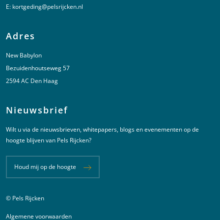
E:
kortgeding@pelsrijcken.nl
Adres
New Babylon
Bezuidenhoutseweg 57
2594 AC Den Haag
Nieuwsbrief
Wilt u via de nieuwsbrieven, whitepapers, blogs en evenementen op de
hoogte blijven van Pels Rijcken?
Houd mij op de hoogte
© Pels Rijcken
Juridische informatie
Algemene voorwaarden