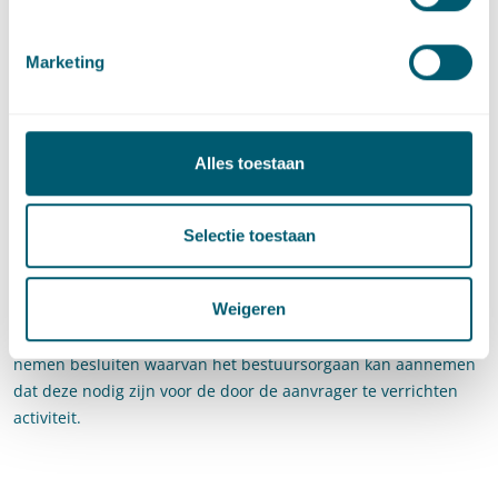
Achtergrond
Marketing
Het wetsvoorstel geeft antwoord op de vraag waarom de eis
van ‘onlosmakelijke samenhang’ niet langer wordt gesteld
onder de Omgevingswet. Het vervallen van de eis van
‘onlosmakelijke samenhang’ zou geen ongewenste gevolgen
Alles toestaan
hebben, omdat een handeling verboden is zolang niet voor
alle activiteiten die daar onlosmakelijk deel vanuit maken, een
vergunning is verleend. De aanvrager is zelf verantwoordelijk
Selectie toestaan
voor het verkrijgen van een vergunning voor alle activiteiten. In
het verlengde daarvan heeft het bevoegde bestuursorgaan
Weigeren
een inspanningsverplichting om te bevorderen dat een
aanvrager in kennis wordt gesteld van andere op aanvraag te
nemen besluiten waarvan het bestuursorgaan kan aannemen
dat deze nodig zijn voor de door de aanvrager te verrichten
activiteit.