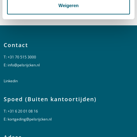
Bel naar Julian Kramer
+31 70 515 3767
Weigeren
LinkedIn
profiel van Julian Kramer
Contact
T:
+31 70 515 3000
E:
info@pelsrijcken.nl
Linkedin
Spoed (Buiten kantoortijden)
T:
+31 6 20 01 08 16
E:
kortgeding@pelsrijcken.nl