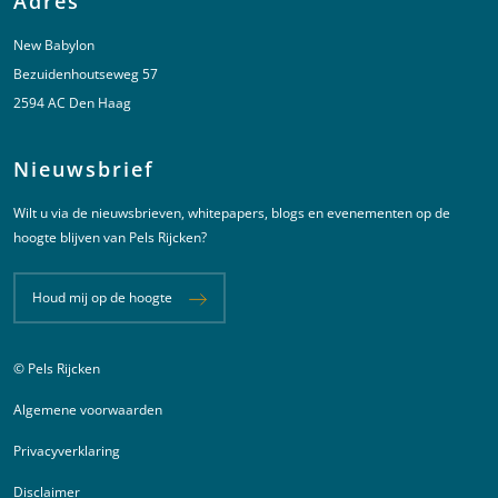
Adres
New Babylon
Bezuidenhoutseweg 57
2594 AC Den Haag
Nieuwsbrief
Wilt u via de nieuwsbrieven, whitepapers, blogs en evenementen op de
hoogte blijven van Pels Rijcken?
Houd mij op de hoogte
© Pels Rijcken
Juridische informatie
Algemene voorwaarden
Privacyverklaring
Disclaimer