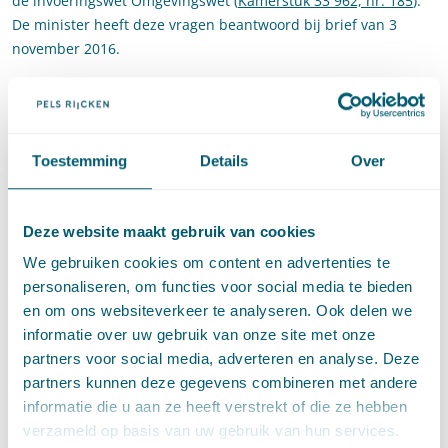
de invoeringswet Omgevingswet (
Kamerstuk 33 962, nr. 185
).
De minister heeft deze vragen beantwoord bij brief van 3
november 2016.
Onderwerpen
Van de 185 vragen viel op dat een groot deel daarvan
Toestemming
Details
Over
betrekking had op de volgende onderwerpen: participatie,
kwaliteitsborging, afwegingsruimte en de rechtsbescherming.
De antwoorden van de minister hebben meer helderheid
Deze website maakt gebruik van cookies
gebonden ten aanzien van deze onderwerpen.
We gebruiken cookies om content en advertenties te
In nadere blogberichten zullen deze onderwerpen verder
personaliseren, om functies voor social media te bieden
worden toegelicht.
en om ons websiteverkeer te analyseren. Ook delen we
Bronnen:
informatie over uw gebruik van onze site met onze
partners voor social media, adverteren en analyse. Deze
partners kunnen deze gegevens combineren met andere
Kamerstukken II 2016/17, 33 118, nr. 39, 7 november 2016.
informatie die u aan ze heeft verstrekt of die ze hebben
Kamerstukken II 2016/17, 33 962, nr. 190, 7 november 2016.
verzameld op basis van uw gebruik van hun services.