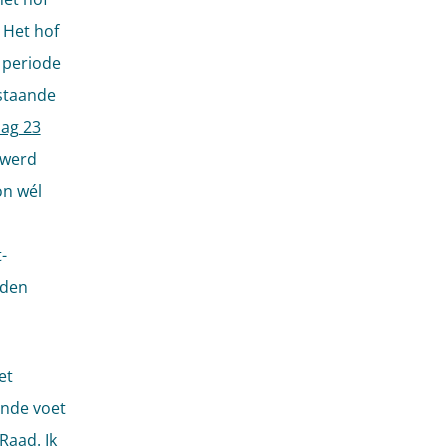
 Het hof
 periode
 staande
ag 23
 werd
on wél
-
rden
et
ande voet
Raad. Ik