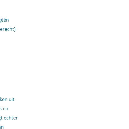
géén
terecht)
ken uit
s en
t echter
an