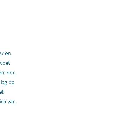
n
27 en
 voet
en loon
slag op
et
ico van