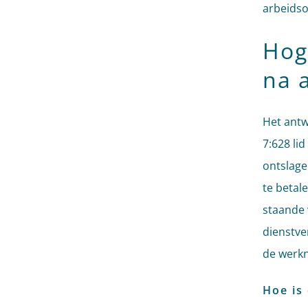
arbeidso
Hog
na 
Het antw
7:628 li
ontslage
te betal
staande 
dienstve
de werk
Hoe is