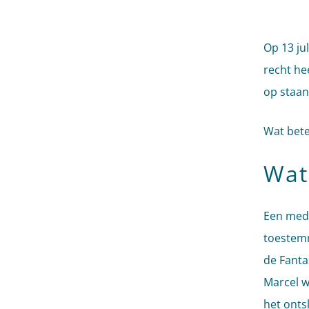
Op 13 ju
recht hee
op staan
Wat bete
Wat
Een med
toestemm
de Fantas
Marcel w
het onts