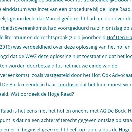
 einddatum was inzet van een procedure bij de Hoge Raad.
lijk geoordeeld dat Marcel géén recht had op loon over de
 arbeidsovereenkomst had voortgeduurd na zijn ontslag op
 de literatuur en de rechtspraak (zie bijvoorbeeld
Hof Den Ha
 2016
) was verdeeldheid over deze oplossing van het hof en
ogd dat de WWZ deze oplossing niet toestaat en dat het lo
en worden doorbetaald tot het nieuwe einde van de
vereenkomst, zoals vastgesteld door het Hof. Ook Advocaat
l De Bock meende in haar
conclusie
dat het loon moest wo
ald. Wat oordeelt de Hoge Raad?
Raad is het eens met het hof en oneens met AG De Bock. H
punt is dat na een achteraf terecht gegeven ontslag op sta
nemer in beginsel
geen
recht heeft op loon, aldus de Hoge 