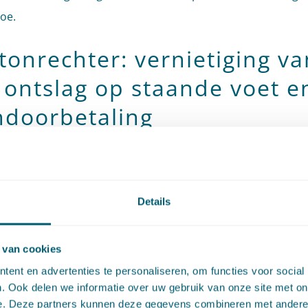
toe.
tonrechter: vernietiging va
 ontslag op staande voet e
ndoorbetaling
n werknemer op staande voet is ontslagen, heeft de werk
nden de tijd om de kantonrechter te verzoeken het ontslag
gen. Indien de kantonrechter de werknemer gelijk geeft en h
Details
vernietigt, kan de kantonrechter de werkgever ook opleggen
er weer moet worden toegelaten tot de werkzaamheden e
 van cookies
kende kracht het loon van de werknemer moet doorbetale
ent en advertenties te personaliseren, om functies voor social
. Ook delen we informatie over uw gebruik van onze site met on
e. Deze partners kunnen deze gegevens combineren met andere i