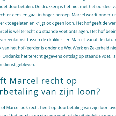
oet doorbetalen. De drukkerij is het niet met het oordeel v
chter eens en gaat in hoger beroep. Marcel wordt ondertus
werk toegelaten en krijgt ook geen loon. Het hof geeft de we
arcel is wél terecht op staande voet ontslagen. Het hof beëi
vereenkomst tussen de drukkerij en Marcel vanaf de datu
k van het hof (eerder is onder de Wet Werk en Zekerheid nie
). Ondanks het terecht gegevens ontslag op staande voet, is
in dienst gebleven.
ft Marcel recht op
rbetaling van zijn loon?
 of Marcel ook recht heeft op doorbetaling van zijn loon ov
vanaf het ontslag op staande voet tot de uiteindelijke door 