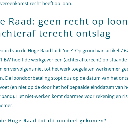
vereenkomst recht heeft op loon.
e Raad: geen recht op loo
achteraf terecht ontslag
oord van de Hoge Raad luidt ‘nee’. Op grond van artikel 7:6
d 1 BW hoeft de werkgever een (achteraf terecht) op staande
n en vervolgens niet tot het werk toegelaten werknemer ge
en. De loondoorbetaling stopt dus op de datum van het ont
voet (en niet op de door het hof bepaalde einddatum van h
rband). Het niet-werken komt daarmee voor rekening en ris
nemer.
 de Hoge Raad tot dit oordeel gekomen?