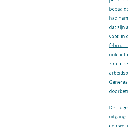
bepaalde
had name
dat zijn
voet. In
februari
ook beto
zou moet
arbeidso
Generaa
doorbeta
De Hoge 
uitgangs
een werk