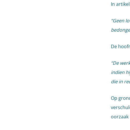
In artik
“Geen lo
bedongen
De hoofr
“De werk
indien h
die in r
Op grond
verschul
oorzaak 