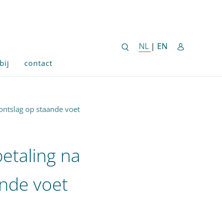
ENGLISH SITE 
NL
NEDERLANDSE SITE
|
EN
bij
contact
ontslag op staande voet
etaling na
ande voet