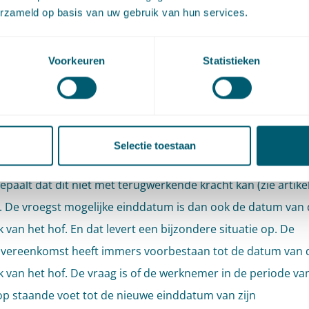
: terecht ontslag op staand
erzameld op basis van uw gebruik van hun services.
t en geen loondoorbetaling
Voorkeuren
Statistieken
is groot dat een werkgever zich niet bij het oordeel van de
chter neerlegt en in hoger beroep gaat. In hoger beroep ka
og vaststellen dat er wel sprake is geweest van een dringen
slag op staande voet. Het ontslag is dus terecht gegeven en
Selectie toestaan
og moeten bepalen wanneer de arbeidsovereenkomst is geë
epaalt dat dit niet met terugwerkende kracht kan (zie artike
). De vroegst mogelijke einddatum is dan ook de datum van
 van het hof. En dat levert een bijzondere situatie op. De
vereenkomst heeft immers voorbestaan tot de datum van 
k van het hof. De vraag is of de werknemer in de periode van
op staande voet tot de nieuwe einddatum van zijn