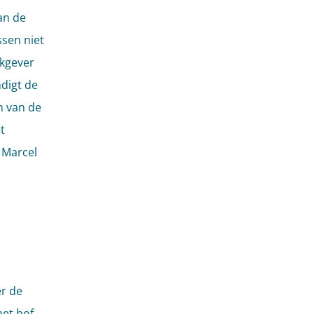
an de
sen niet
rkgever
ndigt de
m van de
t
 Marcel
er de
het hof