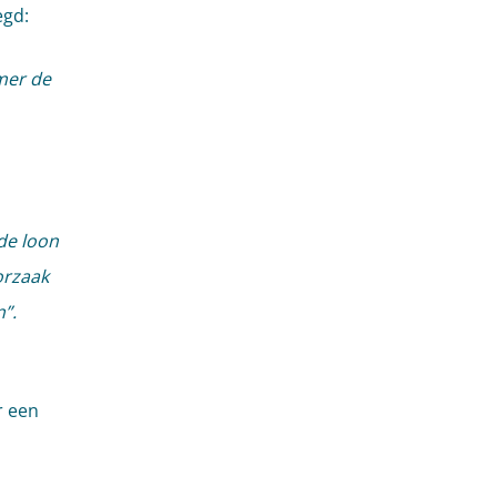
egd:
mer de
de loon
orzaak
”.
r een