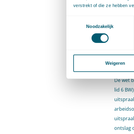
Hof
verstrekt of die ze hebben v
voe
Toestemmingsselectie
Noodzakelijk
De kans 
kantonre
hof alsn
voor ont
Weigeren
zal alsn
De wet b
lid 6 BW
uitspraak
arbeidso
uitspraa
ontslag 