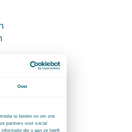
n
n
nemer
 te
et
Over
 dat de
n met
n.
 media te bieden en om ons
ze partners voor social
nformatie die u aan ze heeft