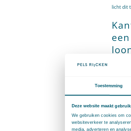
licht dit 
Kan
een
loo
Nadat ee
twee maa
vernieti
Toestemming
ontslag 
werknem
Deze website maakt gebruik
terugwer
We gebruiken cookies om cont
websiteverkeer te analyseren
media, adverteren en analys