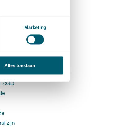
e
Marketing
n het
de reden
 het hof
Alles toestaan
indigd.
l 7:683
 de
de
af zijn