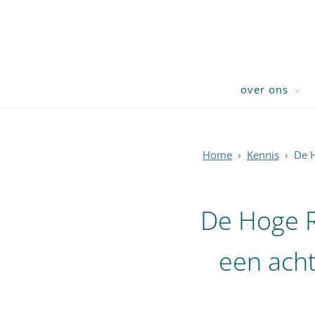
over ons
Home
›
Kennis
›
De H
De Hoge R
een acht