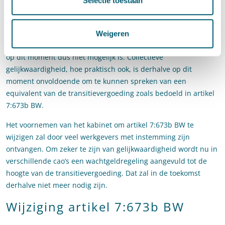
Selectie toestaan
Op dit moment dient een gelijkwaardige voorziening gelet op
bovenstaande individueel gelijkwaardig te zijn. Er komt een
wetsvoorstel dat het mogelijk maakt om een collectief
Weigeren
gelijkwaardige voorziening af te spreken: dat betekent dat dit
op dit moment dus niet mogelijk is. Collectieve
gelijkwaardigheid, hoe praktisch ook, is derhalve op dit
moment onvoldoende om te kunnen spreken van een
equivalent van de transitievergoeding zoals bedoeld in artikel
7:673b BW.
Het voornemen van het kabinet om artikel 7:673b BW te
wijzigen zal door veel werkgevers met instemming zijn
ontvangen. Om zeker te zijn van gelijkwaardigheid wordt nu in
verschillende cao’s een wachtgeldregeling aangevuld tot de
hoogte van de transitievergoeding. Dat zal in de toekomst
derhalve niet meer nodig zijn.
Wijziging artikel 7:673b BW