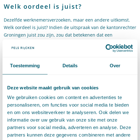
Welk oordeel is juist?
Dezelfde werknemersverzoeken, maar een andere uitkomst.
Welk oordeel is juist? Indien de uitspraak van de kantonrechter
Groningen juist zou zijn, zou dat betekenen dat een
individuele werknemer in sommige gevallen slechts aanspraak
kan maken op een veel lagere vergoeding dan de
transitievergoeding, omdat de alternatieve voorziening in zijn
geheel, voor alle werknemers gemiddeld, wél gelijkwaardig is.
Toestemming
Details
Over
Dat is echter niet wat de wetgever heeft bedoeld. De uitspraak
van de kantonrechter Arnhem is in overeenstemming met de
wetsgeschiedenis van artikel 7:673b BW.
Deze website maakt gebruik van cookies
We gebruiken cookies om content en advertenties te
Voornemen kabinet
personaliseren, om functies voor social media te bieden
en om ons websiteverkeer te analyseren. Ook delen we
Dat het oordeel van de kantonrechter Arnhem juist is wordt
informatie over uw gebruik van onze site met onze
bevestigd door de
kamerbrief aanpassing Wwz
van 21 april
partners voor social media, adverteren en analyse. Deze
2016. In deze brief wijst minister Asscher erop dat individueel
partners kunnen deze gegevens combineren met andere
maatwerk bij collectieve regeling niet goed mogelijk is. Hij