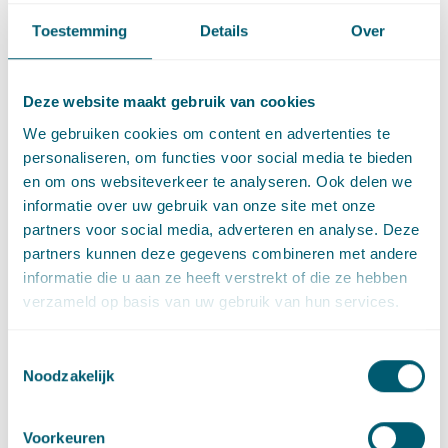
Toestemming
Details
Over
Deze website maakt gebruik van cookies
We gebruiken cookies om content en advertenties te
Cassatievlog #106 is ook in
podcast
vorm beschikbaar.
personaliseren, om functies voor social media te bieden
en om ons websiteverkeer te analyseren. Ook delen we
informatie over uw gebruik van onze site met onze
partners voor social media, adverteren en analyse. Deze
Deel dit artikel via
LinkedIn
en
e-mail
partners kunnen deze gegevens combineren met andere
informatie die u aan ze heeft verstrekt of die ze hebben
verzameld op basis van uw gebruik van hun services.
Contact
Toestemmingsselectie
Noodzakelijk
Voorkeuren