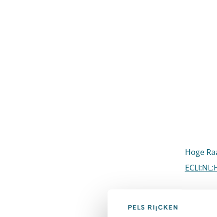
Hoge Raa
ECLI:NL:
Cassatie