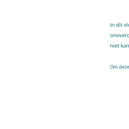
In dit 
onoverd
niet ka
Om deze 