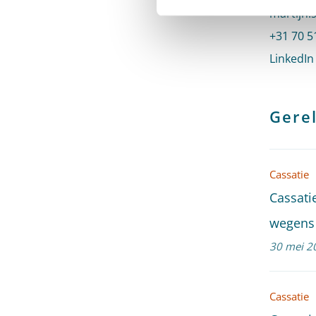
Stuur ee
martijn.
Bel naar
+31 70 5
LinkedIn
Gerel
Cassatie
Cassati
wegens 
30 mei 2
Cassatie