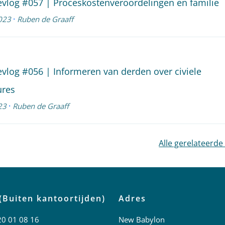
evlog #057 | Proceskostenveroordelingen en familie
·
023
Ruben de Graaff
evlog #056 | Informeren van derden over civiele
ures
·
23
Ruben de Graaff
Alle gerelateerde
(Buiten kantoortijden)
Adres
20 01 08 16
New Babylon