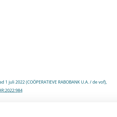
d 1 juli 2022 (COÖPERATIEVE RABOBANK U.A. / de vof),
HR:2022:984
vlog #025 is ook als
podcast
beschikbaar.