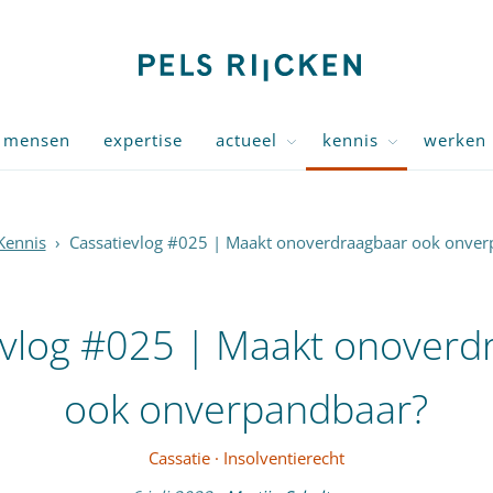
mensen
expertise
actueel
kennis
werken 
Kennis
›
Cassatievlog #025 | Maakt onoverdraagbaar ook onver
evlog #025 | Maakt onoverd
ook onverpandbaar?
Cassatie
·
Insolventierecht