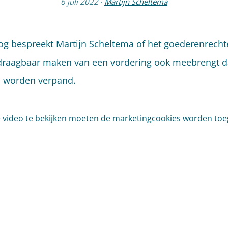
6 juli 2022
·
Martijn Scheltema
vlog bespreekt Martijn Scheltema of het goederenrechte
raagbaar maken van een vordering ook meebrengt da
n worden verpand.
video te bekijken moeten de
marketingcookies
worden toe