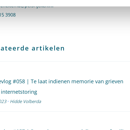
n e-mail naar Martijn Scheltema
scheltema@pelsrijcken.nl
 Martijn Scheltema
15 3908
profiel van Martijn Scheltema
ateerde artikelen
evlog #058 | Te laat indienen memorie van grieven
internetstoring
·
023
Hidde Volberda