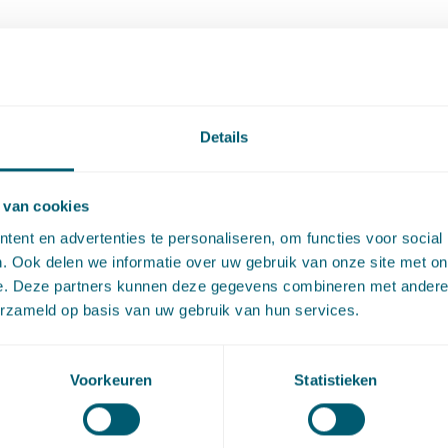
 22 april 2022 (eiser / SBS c.s.),
ECLI:NL:HR:2022:590
vlog #018 is ook als
podcast
beschikbaar.
Details
 van cookies
artikel via
LinkedIn
en
e-mail
ent en advertenties te personaliseren, om functies voor social
. Ook delen we informatie over uw gebruik van onze site met on
e. Deze partners kunnen deze gegevens combineren met andere i
act
erzameld op basis van uw gebruik van hun services.
Voorkeuren
Statistieken