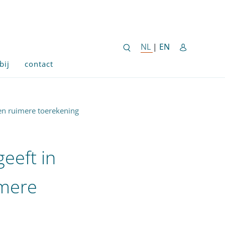
ENGLISH SITE 
NL
NEDERLANDSE SITE
|
EN
bij
contact
een ruimere toerekening
eeft in
imere