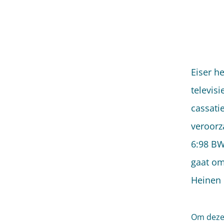
Eiser h
televis
cassati
veroorz
6:98 BW
gaat om
Heinen 
Om deze 