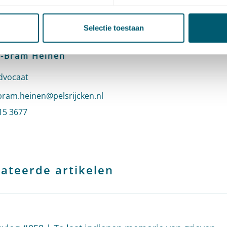
Selectie toestaan
-Bram Heinen
dvocaat
n e-mail naar Berend-Bram Heinen
ram.heinen@pelsrijcken.nl
r Berend-Bram Heinen
15 3677
profiel van Berend-Bram Heinen
ateerde artikelen