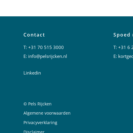
Contact
Spoed 
T:
+31 70 515 3000
T:
+31 6 
E:
info@pelsrijcken.nl
E:
kortged
Linkedin
© Pels Rijcken
Juridische informatie
Algemene voorwaarden
Privacyverklaring
Disclaimer