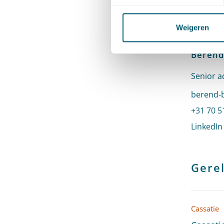
Weigeren
Berend
Senior a
Stuur ee
berend-b
Bel naa
+31 70 5
LinkedIn
Gerel
Cassatie