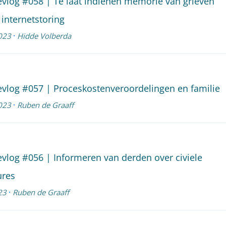
evlog #058 | Te laat indienen memorie van grieven
internetstoring
·
023
Hidde Volberda
evlog #057 | Proceskostenveroordelingen en familie
·
023
Ruben de Graaff
evlog #056 | Informeren van derden over civiele
ures
·
23
Ruben de Graaff