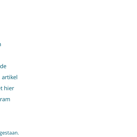
n
 de
artikel
t hier
Bram
gestaan.