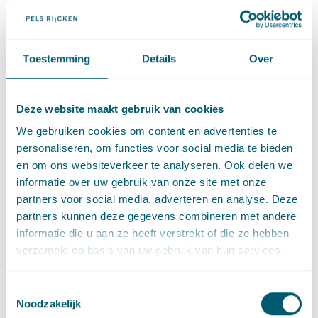
Deel dit artikel via
LinkedIn
en
e-mail
Toestemming
Details
Over
Contact
Deze website maakt gebruik van cookies
We gebruiken cookies om content en advertenties te
personaliseren, om functies voor social media te bieden
en om ons websiteverkeer te analyseren. Ook delen we
informatie over uw gebruik van onze site met onze
partners voor social media, adverteren en analyse. Deze
partners kunnen deze gegevens combineren met andere
informatie die u aan ze heeft verstrekt of die ze hebben
verzameld op basis van uw gebruik van hun services.
Paul Tanja
Advocaat • partner
Toestemmingsselectie
Stuur een e-mail naar Paul Tanja
paul.tanja@pelsrijcken.nl
Noodzakelijk
Bel naar Paul Tanja
+31 70 515 3433