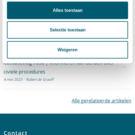
Alles toestaan
Cassatie
Cassatievlog #057 |
Proceskostenveroordelingen en familie
Selectie toestaan
·
19 mei 2023
Ruben de Graaff
Weigeren
Cassatie
Cassatievlog #056 | Informeren van derden over
civiele procedures
·
4 mei 2023
Ruben de Graaff
Alle gerelateerde artikelen
Contact