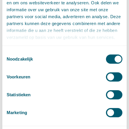
en om ons websiteverkeer te analyseren. Ook delen we
informatie over uw gebruik van onze site met onze
partners voor social media, adverteren en analyse. Deze
Sikke Kingma
partners kunnen deze gegevens combineren met andere
Advocaat • partner
informatie die u aan ze heeft verstrekt of die ze hebben
verzameld op basis van uw gebruik van hun services.
Stuur een e-mail naar Sikke Kingma
sikke.kingma@pelsrijcken.nl
Bel naar Sikke Kingma
+31 70 515 3830
LinkedIn
profiel van Sikke Kingma
Toestemmingsselectie
Noodzakelijk
Gerelateerde artikelen
Voorkeuren
Statistieken
Cassatie
Cassatievlog #058 | Te laat indienen memorie
Marketing
van grieven wegens internetstoring
·
30 mei 2023
Hidde Volberda