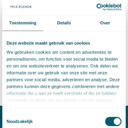
worden bekrachtigd. Minister Plasterk schrijft dat er voor zal
worden gezorgd dat het wetsvoorstel zo spoedig mogelijk in
het Staatsblad wordt geplaatst.
Toestemming
Details
Over
Bron:
Brief minister BZK betreffende de bekrachtiging van de
Wnra
Deze website maakt gebruik van cookies
We gebruiken cookies om content en advertenties te
Deel dit artikel via
LinkedIn
en
e-mail
personaliseren, om functies voor social media te bieden
en om ons websiteverkeer te analyseren. Ook delen we
informatie over uw gebruik van onze site met onze
partners voor social media, adverteren en analyse. Deze
Contact
partners kunnen deze gegevens combineren met andere
informatie die u aan ze heeft verstrekt of die ze hebben
verzameld op basis van uw gebruik van hun services.
Toestemmingsselectie
Noodzakelijk
Contact