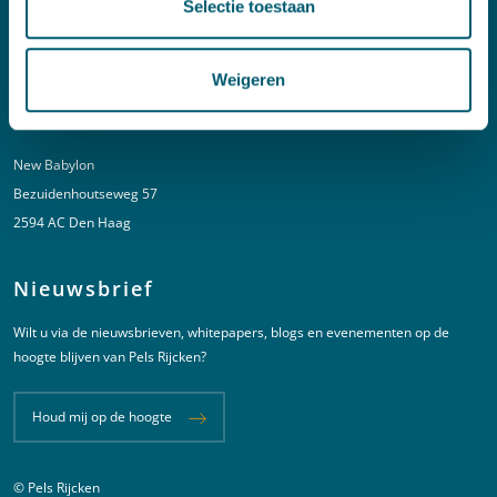
Selectie toestaan
T:
+31 6 20 01 08 16
E:
kortgeding@pelsrijcken.nl
Weigeren
Adres
New Babylon
Bezuidenhoutseweg 57
2594 AC Den Haag
Nieuwsbrief
Wilt u via de nieuwsbrieven, whitepapers, blogs en evenementen op de
hoogte blijven van Pels Rijcken?
Houd mij op de hoogte
© Pels Rijcken