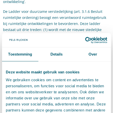
ontwikkeling’.
De Ladder voor duurzame verstedelijking (art. 3.1.6 Besluit
ruimtelijke ordening) beoogt een verantwoord ruimtegebruik
bij ruimtelijke ontwikkelingen te bevorderen. Deze ladder
bestaat uit drie treden: (1) wordt met de nieuwe stedelijke
ontwikkeling voorzien in een actuele regionale behoefte? (2)
kan de voorziene ontwikkeling worden gerealiseerd in
bestaand stedelijk gebied? En als dit niet mogelijk is (3) is de
buiten stedelijk gebied gelegen locatie op verschillende
Toestemming
Details
Over
manieren van vervoer (auto, fiets, ov etc.) ontsloten?
De Ladder is door tegenstanders van ruimtelijke
Deze website maakt gebruik van cookies
ontwikkelingen ontdekt als wapen om die ontwikkelingen te
We gebruiken cookies om content en advertenties te
blokkeren. In dit artikel wordt door Robin en Laura, mede aan
personaliseren, om functies voor social media te bieden
de hand van recente jurisprudentie, ingegaan op de Ladder
en om ons websiteverkeer te analyseren. Ook delen we
voor duurzame verstedelijking, het toepassingsbereik daarvan
informatie over uw gebruik van onze site met onze
en hoe gewenste ontwikkelingen zonder struikelen de toets
partners voor social media, adverteren en analyse. Deze
van de Ladder kunnen passeren. Op dit punt geven de auteurs
partners kunnen deze gegevens combineren met andere
een aantal praktische Tips & Tricks.