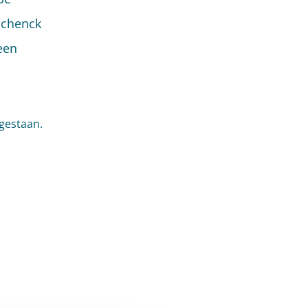
Schenck
een
gestaan.