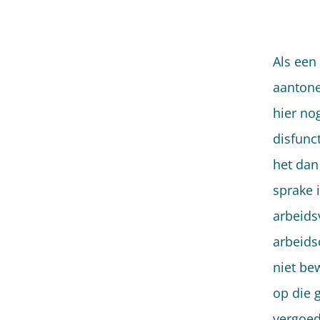
Als een
aantone
hier no
disfunc
het dan
sprake 
arbeids
arbeids
niet be
op die 
vergoed