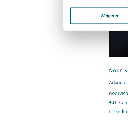
Weigeren
Noor S
Advocaa
Stuur ee
noor.sch
Bel naar
+31 70 5
LinkedIn