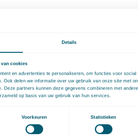
Details
 van cookies
ent en advertenties te personaliseren, om functies voor social
nk Rotterdam 11 mei 2023,
ECLI:NL:RBROT:2023:4148
. Ook delen we informatie over uw gebruik van onze site met on
e. Deze partners kunnen deze gegevens combineren met andere i
erzameld op basis van uw gebruik van hun services.
artikel via
LinkedIn
en
e-mail
Voorkeuren
Statistieken
act