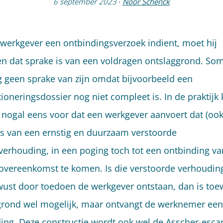
6 september 2023
·
Noor Schenck
 werkgever een ontbindingsverzoek indient, moet hij
n dat sprake is van een voldragen ontslaggrond. Som
g geen sprake van zijn omdat bijvoorbeeld een
tioneringsdossier nog niet compleet is. In de praktijk
 nogal eens voor dat een werkgever aanvoert dat (ook
is van een ernstig en duurzaam verstoorde
verhouding, in een poging toch tot een ontbinding va
overeenkomst te komen. Is die verstoorde verhouding
wust door toedoen de werkgever ontstaan, dan is toew
grond wel mogelijk, maar ontvangt de werknemer een b
ing. Deze constructie wordt ook wel de Asscher-esca