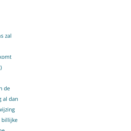
s zal
 komt
)
n de
 al dan
ijzing
illijke
pe