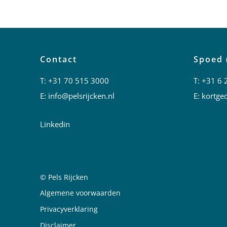
Contact
Spoed 
T:
+31 70 515 3000
T:
+31 6 
E:
info@pelsrijcken.nl
E:
kortged
Linkedin
© Pels Rijcken
Juridische informatie
Algemene voorwaarden
Privacyverklaring
Disclaimer