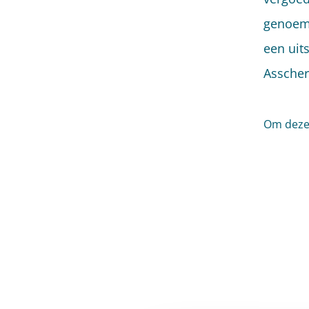
genoemd
een uit
Asscher
Om deze 