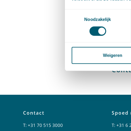
Toestemmingsselectie
Deel dit 
Noodzakelijk
#
Wabo
Socia
Weigeren
Cont
Contact
Spoed 
T:
+31 70 515 3000
T:
+31 6 