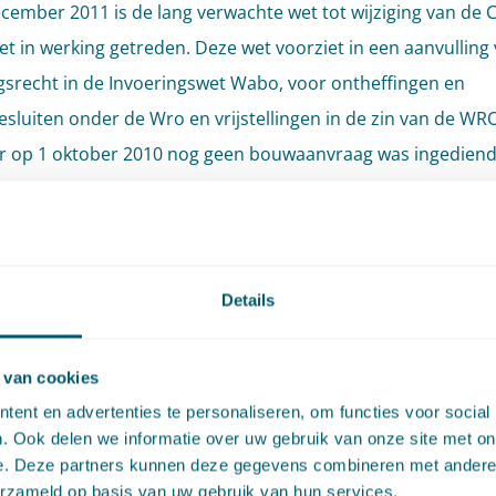
cember 2011 is de lang verwachte wet tot wijziging van de Cr
et in werking getreden. Deze wet voorziet in een aanvulling
srecht in de Invoeringswet Wabo, voor ontheffingen en
esluiten onder de Wro en vrijstellingen in de zin van de WR
 op 1 oktober 2010 nog geen bouwaanvraag was ingediend
lg van dit overgangsrecht worden planologische besluiten 
RO als omgevingsvergunning eerste fase aangemerkt. Een
svergunning voor de activiteit bouwen (artikel 2.1 lid 1 ond
Details
ldt dan als omgevingsvergunning tweede fase.
 van cookies
wordt een lacune in het overgangsrecht van de Wabo verh
ent en advertenties te personaliseren, om functies voor social
. Ook delen we informatie over uw gebruik van onze site met on
b. 2011, 675
e. Deze partners kunnen deze gegevens combineren met andere i
erzameld op basis van uw gebruik van hun services.