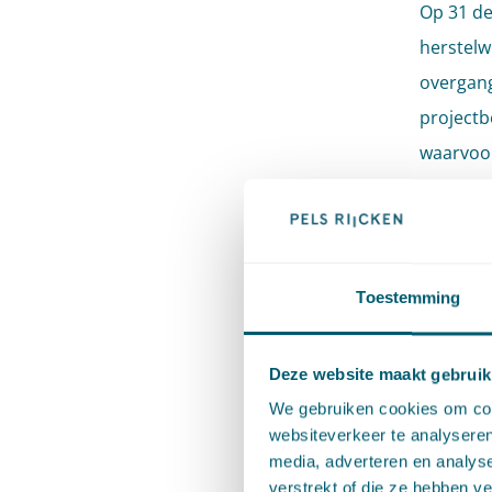
Op 31 de
herstelw
overgang
projectb
waarvoor
Als gevo
Wro en W
omgeving
Toestemming
Wabo) ge
Deze website maakt gebruik
Hiermee 
We gebruiken cookies om cont
websiteverkeer te analyseren
Bron:
St
media, adverteren en analys
verstrekt of die ze hebben v