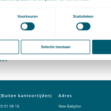
artikel via
LinkedIn
en
e-mail
Voorkeuren
Statistieken
l tags
Selectie toestaan
act
(Buiten kantoortijden)
Adres
20 01 08 16
New Babylon