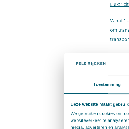
Elektric
Vanaf 1 
om tran
transpo
Een aang
volledig
jaar) ge
daadwerk
Toestemming
wanneer 
moet wel
Deze website maakt gebruik
aansluiti
We gebruiken cookies om cont
belangri
websiteverkeer te analyseren
media, adverteren en analys