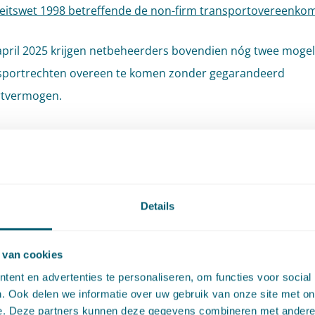
iteitswet 1998 betreffende de non-firm transportovereenko
april 2025 krijgen netbeheerders bovendien nóg twee moge
sportrechten overeen te komen zonder gegarandeerd
rtvermogen.
eslotene met een tijdsduurgebonden transportrecht mag z
e transportvermogen ten minste 85% van het jaar (7446 ure
bruiken en daarbuiten (1314 uren per jaar) alleen indien daa
elijk ruimte voor is. De aangeslotene weet van tevoren nie
Details
hij geen gebruik kan maken van zijn aansluiting; de netbeh
 een dag van tevoren doorgeven wanneer de aangeslotene 
 van cookies
ng een bepaalde periode niet kan gebruiken. Flexibiliteit is 
ent en advertenties te personaliseren, om functies voor social
jke randvoorwaarde voor het contracteren van een dergelij
. Ook delen we informatie over uw gebruik van onze site met on
e. Deze partners kunnen deze gegevens combineren met andere i