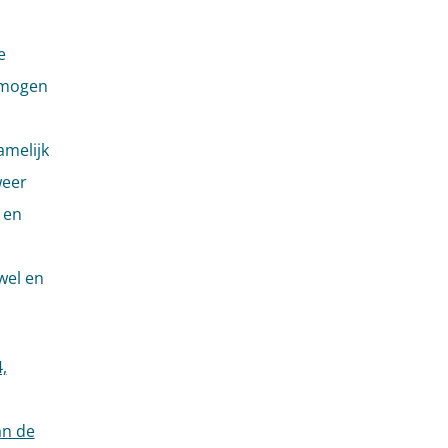
e
rmogen
amelijk
weer
 en
 wel en
,
an de