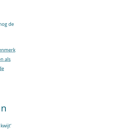
 nog de
kenmerk
n als
de
en
kwijt’