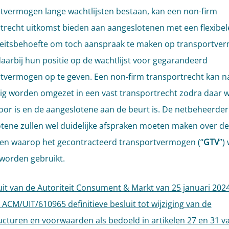
tvermogen lange wachtlijsten bestaan, kan een non-firm
trecht uitkomst bieden aan aangeslotenen met een flexibel
iteitsbehoefte om toch aanspraak te maken op transportve
aarbij hun positie op de wachtlijst voor gegarandeerd
tvermogen op te geven. Een non-firm transportrecht kan n
g worden omgezet in een vast transportrecht zodra daar 
oor is en de aangeslotene aan de beurt is. De netbeheerder
tene zullen wel duidelijke afspraken moeten maken over de
n waarop het gecontracteerd transportvermogen (“
GTV
”)
 worden gebruikt.
uit van de Autoriteit Consument & Markt van 25 januari 2024
ACM/UIT/610965 definitieve besluit tot wijziging van de
ructuren en voorwaarden als bedoeld in artikelen 27 en 31 v