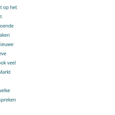
t op het
t
ldoende
maken
 nieuwe
eve
ok veel
Markt
welke
espreken