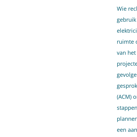
Wie rech
gebruik 
elektric
ruimte 
van het
project
gevolge
gesprok
(ACM) o
stappen
plannen
een aan