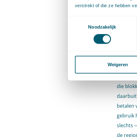
transpor
verstrekt of die ze hebben v
gedurend
heeft ku
Toestemmingsselectie
Noodzakelijk
met Ten
Een aang
volledig
Weigeren
gebruik
het spec
die blok
daarbuit
betalen v
gebruik 
slechts 
de regio