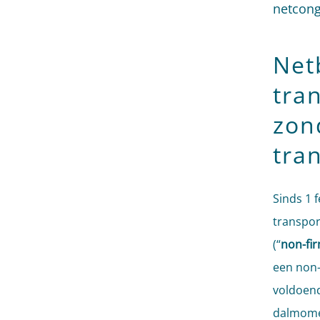
netcong
Net
tra
zon
tra
Sinds 1 
transpo
(“
non-fi
een non-
voldoend
dalmome