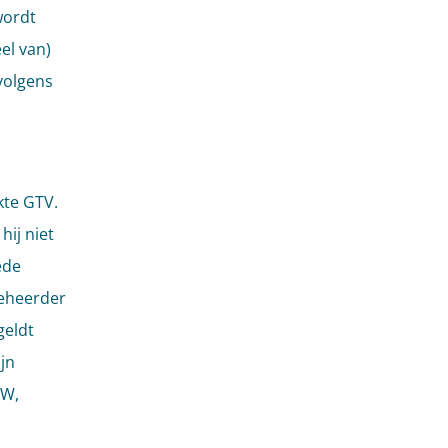
wordt
el van)
volgens
kte GTV.
ij niet
ede
beheerder
geldt
jn
MW,