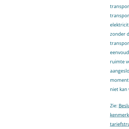
transpor
transpor
elektric
zonder d
transpor
eenvoudi
ruimte v
aangeslo
momente
niet kan
Zie:
Besl
kenmerk 
tariefst