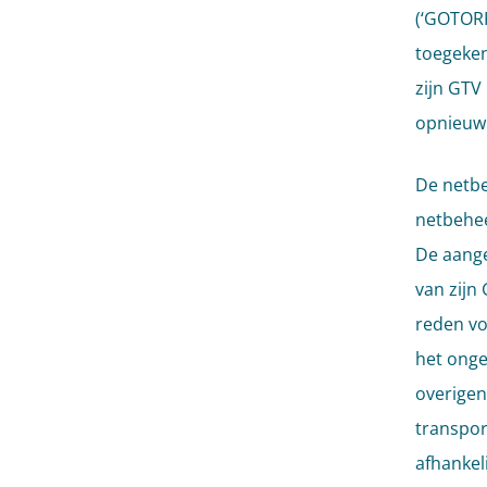
(‘GOTORK
toegeken
zijn GTV
opnieuw 
De netbe
netbehee
De aange
van zijn
reden vo
het onge
overigen
transpor
afhankel