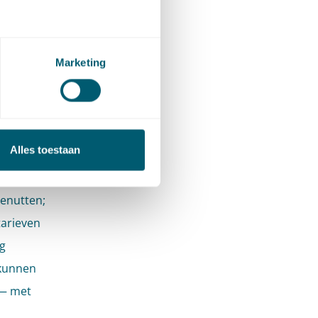
ransport
 gebruik
alleen
Marketing
jn
en
Alles toestaan
ten op
Binnen
benutten;
tarieven
ng
 kunnen
 — met