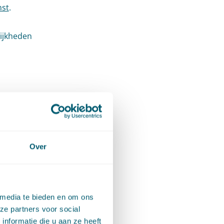
mst
.
lijkheden
ijn
n per
r ook
t
Over
eerder
zijn
dus een
 media te bieden en om ons
k
ze partners voor social
nformatie die u aan ze heeft