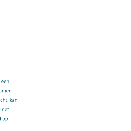
 een
komen
cht, kan
 net
d op