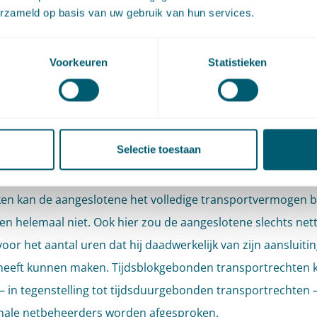
trecht. De aangeslotene zou dan slechts betalen voor het t
erzameld op basis van uw gebruik van hun services.
e de periodes waarin hij daadwerkelijk van zijn aansluiting
nnen maken. Tijdsduurgebonden transportrechten zouden 
Voorkeuren
Statistieken
neT mogen worden afgesproken.
eslotene met een tijdsblokgebonden transportrecht mag zi
e transportvermogen binnen vooraf afgesproken tijdsblokk
Selectie toestaan
en. Deze blokken moeten overeenkomen met de dalmomen
ifieke deel van het net waarop de afnemer is aangesloten. 
ken kan de aangeslotene het volledige transportvermogen 
en helemaal niet. Ook hier zou de aangeslotene slechts net
oor het aantal uren dat hij daadwerkelijk van zijn aansluiti
heeft kunnen maken. Tijdsblokgebonden transportrechten
— in tegenstelling tot tijdsduurgebonden transportrechten
nale netbeheerders worden afgesproken.