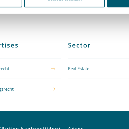
srecht cum laude afgrond.
tises
Sector
recht
Real Estate
srecht
(Buiten kantoortijden)
Adres