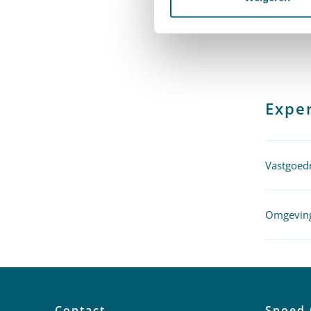
omgeving
Exper
Vastgoed
Omgeving
Contact
Spoed 