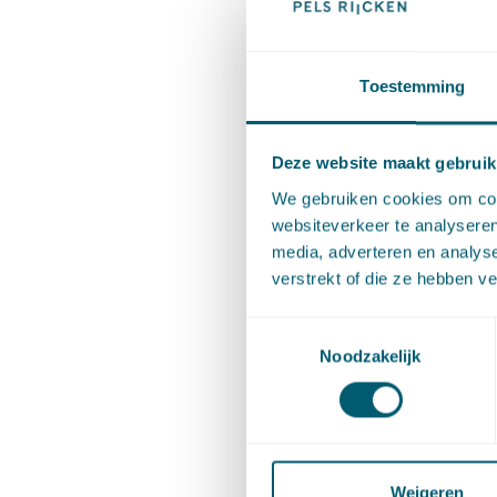
Simon va
Toestemming
Vastgoed
advocaat
Deze website maakt gebruik
private 
We gebruiken cookies om cont
projecto
websiteverkeer te analyseren
media, adverteren en analys
Simon he
verstrekt of die ze hebben v
hij één 
Toestemmingsselectie
rechten 
Noodzakelijk
studeren
Simon ga
heeft ges
bestuurs
Weigeren