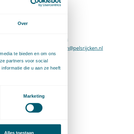
Contact
Over
sgerichte
ieke als
T
:
+31 70 515 3894
Bel naar Simon van Doren
E
:
simon.vandoren@pelsrijcken.nl
Stuur een e-
 media te bieden en om ons
LinkedIn
Ga naar het LinkedIn profiel van Simo
ze partners voor social
nformatie die u aan ze heeft
15 heeft
 studie
 gaan
Marketing
es is
aren
g
Alles toestaan