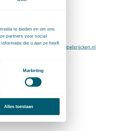
Contact
l
 aan
 media te bieden en om ons
ze partners voor social
iviel
T
:
070 515 3203
Bel naar Maarten Mein
nformatie die u aan ze heeft
at.
E
:
maarten.mein@pelsrijcken.nl
Stuur een e-mai
LinkedIn
Ga naar het LinkedIn profiel van Maar
iteit
Marketing
sofie.
nk
Alles toestaan