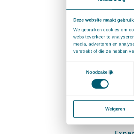
Maarten 
Deze website maakt gebruik
(proces)
We gebruiken cookies om cont
websiteverkeer te analyseren
vraagstu
media, adverteren en analys
(proces)r
verstrekt of die ze hebben v
Maarten 
Toestemmingsselectie
Noodzakelijk
Utrecht. 
Voordat M
Amsterd
Weigeren
Exper