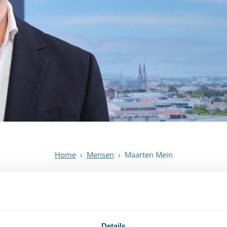
Home
›
Mensen
›
Maarten Mein
Maarten Mein
Advocaat
Details