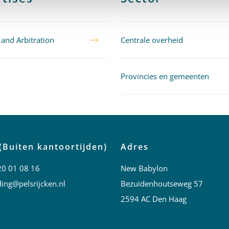
 and Arbitration
Centrale overheid
Provincies en gemeenten
(Buiten kantoortijden)
Adres
20 01 08 16
New Babylon
ing@pelsrijcken.nl
Bezuidenhoutseweg 57
2594 AC Den Haag