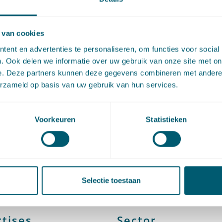
Mein is sinds 2024 als advocaat werkzaam op de sectie Civie
 van cookies
recht. Hij houdt zich onder meer bezig met een breed scala
ent en advertenties te personaliseren, om functies voor social
. Ook delen we informatie over uw gebruik van onze site met on
kken op het gebied van (contractuele) aansprakelijkheid en c
e. Deze partners kunnen deze gegevens combineren met andere i
echt, waarbij hij zowel private partijen als overheden bijsta
erzameld op basis van uw gebruik van hun services.
rondde de master Privaatrecht cum laude af aan de Univers
Voorkeuren
Statistieken
Ook behaalde hij aan diezelfde universiteit een Bachelor Filo
aarten bij Pels Rijcken startte, liep hij stage bij de rechtba
am.
Selectie toestaan
tises
Sector