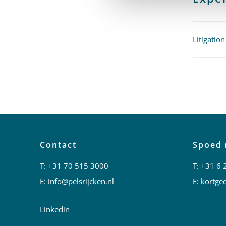
Litigation
Contact
Spoed 
T:
+31 70 515 3000
T:
+31 6 
E:
info@pelsrijcken.nl
E:
kortged
Linkedin