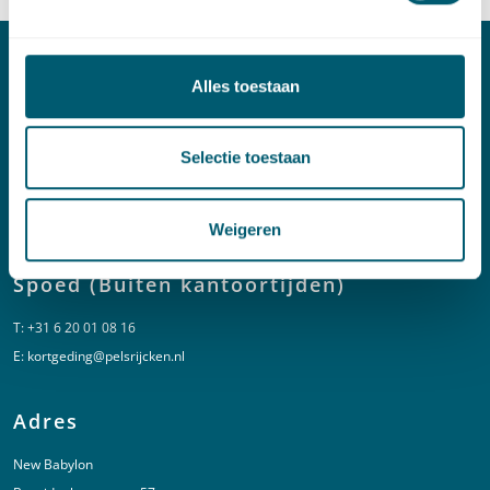
Alles toestaan
Contact
T:
+31 70 515 3000
Selectie toestaan
E:
info@pelsrijcken.nl
Linkedin
Weigeren
Spoed (Buiten kantoortijden)
T:
+31 6 20 01 08 16
E:
kortgeding@pelsrijcken.nl
Adres
New Babylon