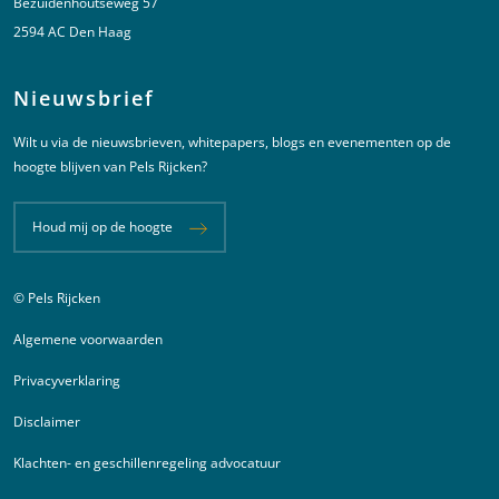
Bezuidenhoutseweg 57
2594 AC Den Haag
Nieuwsbrief
Wilt u via de nieuwsbrieven, whitepapers, blogs en evenementen op de
hoogte blijven van Pels Rijcken?
Houd mij op de hoogte
© Pels Rijcken
Juridische informatie
Algemene voorwaarden
Privacyverklaring
Disclaimer
Klachten- en geschillenregeling advocatuur