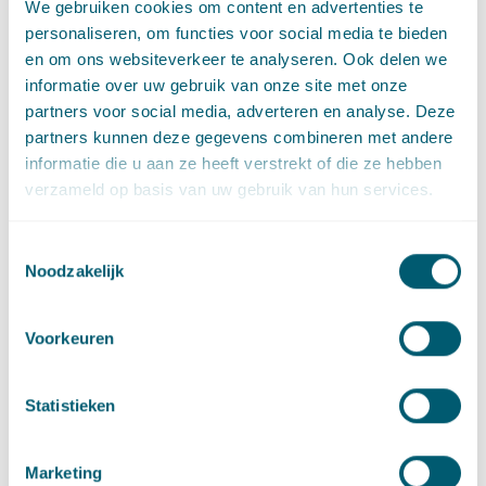
We gebruiken cookies om content en advertenties te
personaliseren, om functies voor social media te bieden
en om ons websiteverkeer te analyseren. Ook delen we
Expertises
informatie over uw gebruik van onze site met onze
partners voor social media, adverteren en analyse. Deze
partners kunnen deze gegevens combineren met andere
informatie die u aan ze heeft verstrekt of die ze hebben
Aansprakelijkheid, schade en verzekering
verzameld op basis van uw gebruik van hun services.
Litigation and Arbitration
Toestemmingsselectie
Noodzakelijk
Voorkeuren
Sector
Statistieken
Centrale overheid
Marketing