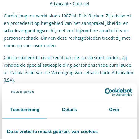
Advocaat • Counsel
Carola Jongens werkt sinds 1987 bij Pels Rijcken. Zij adviseert
en procedeert op het gebied van het aansprakelijkheids- en
schadevergoedingsrecht, met een bijzondere aandacht voor
personenschade. Binnen deze rechtsgebieden treedt zij met
name op voor overheden.
Carola studeerde civiel recht aan de Universiteit Leiden. Zij
rondde de specialisatieopleiding personenschade cum laude
af. Carola is lid van de Vereniging van Letselschade Advocaten
(LSA).
Contact
Toestemming
Details
Over
T
:
+31 70 515 3781
Bel naar Carola Jongens
E
:
carola.jongens@pelsrijcken.nl
Stuur een e-mail naar Carola Jo
LinkedIn
Ga naar het LinkedIn profiel van Carola Jongens
Deze website maakt gebruik van cookies