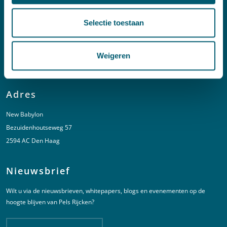
Linkedin
Selectie toestaan
Spoed (Buiten kantoortijden)
T:
+31 6 20 01 08 16
Weigeren
E:
kortgeding@pelsrijcken.nl
Adres
New Babylon
Bezuidenhoutseweg 57
2594 AC Den Haag
Nieuwsbrief
Wilt u via de nieuwsbrieven, whitepapers, blogs en evenementen op de
hoogte blijven van Pels Rijcken?