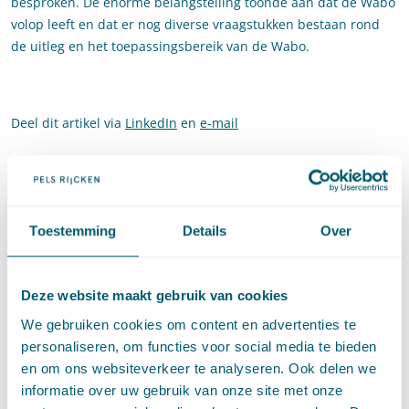
besproken. De enorme belangstelling toonde aan dat de Wabo
volop leeft en dat er nog diverse vraagstukken bestaan rond
de uitleg en het toepassingsbereik van de Wabo.
Deel dit artikel via
LinkedIn
en
e-mail
#
Wabo
Social tags
Toestemming
Details
Over
Contact
Deze website maakt gebruik van cookies
We gebruiken cookies om content en advertenties te
personaliseren, om functies voor social media te bieden
en om ons websiteverkeer te analyseren. Ook delen we
informatie over uw gebruik van onze site met onze