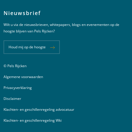
Nieuwsbrief
Wilt u via de nieuwsbrieven, whitepapers, blogs en evenementen op de
hoogte blijven van Pels Rijcken?
Houd mij op de hoogte
© Pels Rijcken
Juridische informatie
Algemene voorwaarden
Privacyverklaring
Disclaimer
Klachten- en geschillenregeling advocatuur
Klachten- en geschillenregeling Wki