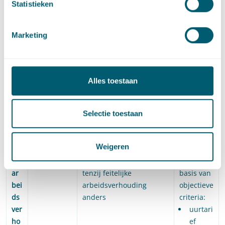
Statistieken
geversver
klaring
Marketing
Vor
VAR-
modelovereenkomsten,
via te
m
verklaring
of eigen overeenkomst
ontwikkel
digitaal te
en
verkrijgen
webmodu
Alles toestaan
le
Kw
aan de
in geval van gebruik
aan de
Selectie toestaan
alif
hand van
modelovereenkomsten/
hand van
ic
een
goedgekeurde eigen
een
Weigeren
ati
vragenlijst
overeenkomst: geen
vragenlijs
e
arbeidsovereenkomst,
t en op
ar
tenzij feitelijke
basis van
bei
arbeidsverhouding
objectieve
ds
anders
criteria:
ver
uurtari
ho
ef