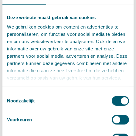
‘gezag’ wordt bedoeld.
Als gezegd, is het op dit moment nog niet bekend hoe de
Deze website maakt gebruik van cookies
maatregelen zullen worden uitgewerkt. Het kabinet is van plan
We gebruiken cookies om content en advertenties te
de inhoudelijke keuzes in een zogenoemde ‘hoofdlijnenbrief’
personaliseren, om functies voor social media te bieden
nog vóór het zomerreces toe te lichten. Het ambitieuze streven
en om ons websiteverkeer te analyseren. Ook delen we
is de opdrachtgeversverklaring per 1 januari 2020 in te voeren.
informatie over uw gebruik van onze site met onze
Tot die tijd geldt nog de Wet DBA (die evenwel niet wordt
partners voor social media, adverteren en analyse. Deze
gehandhaafd).
partners kunnen deze gegevens combineren met andere
De VAR, wet DBA en
informatie die u aan ze heeft verstrekt of die ze hebben
opdrachtgeversverklaring in
verzameld op basis van uw gebruik van hun services.
een schema
Toestemmingsselectie
Noodzakelijk
De verschillen en overeenkomsten tussen de VAR, de Wet DBA
en de opdrachtgeversverklaring kunnen – op hoofdlijnen – als
volgt worden weergegeven:
Voorkeuren
VAR
Wet DBA
Opdracht