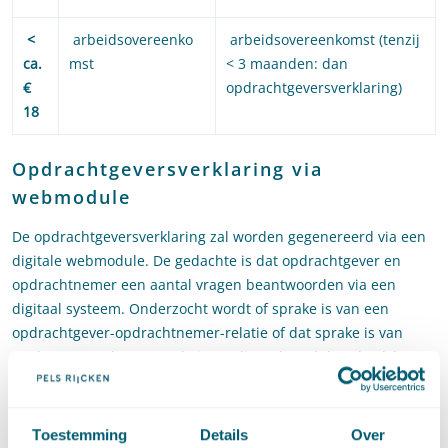
<
arbeidsovereenko
arbeidsovereenkomst (tenzij
ca.
mst
< 3 maanden: dan
€
opdrachtgeversverklaring)
18
Opdrachtgeversverklaring via
webmodule
De opdrachtgeversverklaring zal worden gegenereerd via een
digitale webmodule. De gedachte is dat opdrachtgever en
opdrachtnemer een aantal vragen beantwoorden via een
digitaal systeem. Onderzocht wordt of sprake is van een
opdrachtgever-opdrachtnemer-relatie of dat sprake is van
werkgever-werknemer-relatie. In die webmodule zal ook het
gezagscriterium worden verduidelijkt. Een gezagsrelatie is een
belangrijk element bij de vraag of sprake is van een
arbeidsovereenkomst, maar het is vaak onduidelijk wat met
Toestemming
Details
Over