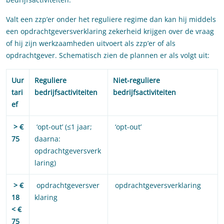
Valt een zzp’er onder het reguliere regime dan kan hij middels
een opdrachtgeversverklaring zekerheid krijgen over de vraag
of hij zijn werkzaamheden uitvoert als zzp’er of als
opdrachtgever. Schematisch zien de plannen er als volgt uit:
Uur
Reguliere
Niet-reguliere
tari
bedrijfsactiviteiten
bedrijfsactiviteiten
ef
> €
‘opt-out’ (≤1 jaar;
‘opt-out’
75
daarna:
opdrachtgeversverk
laring)
> €
opdrachtgeversver
opdrachtgeversverklaring
18
klaring
< €
75