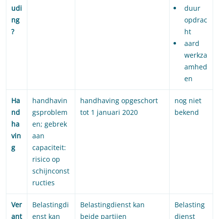
udi
duur
ng
opdrac
?
ht
aard
werkza
amhed
en
Ha
handhavin
handhaving opgeschort
nog niet
nd
gsproblem
tot 1 januari 2020
bekend
ha
en; gebrek
vin
aan
g
capaciteit:
risico op
schijnconst
ructies
Ver
Belastingdi
Belastingdienst kan
Belasting
ant
enst kan
beide partijen
dienst