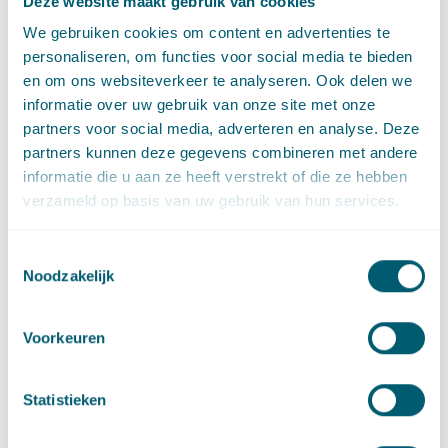
Deze website maakt gebruik van cookies
Deel dit artikel via
LinkedIn
en
e-mail
We gebruiken cookies om content en advertenties te
personaliseren, om functies voor social media te bieden
en om ons websiteverkeer te analyseren. Ook delen we
informatie over uw gebruik van onze site met onze
Contact
partners voor social media, adverteren en analyse. Deze
partners kunnen deze gegevens combineren met andere
informatie die u aan ze heeft verstrekt of die ze hebben
verzameld op basis van uw gebruik van hun services.
Toestemmingsselectie
Noodzakelijk
Voorkeuren
Ruben de Graaff
Senior advocaat
Statistieken
Stuur een e-mail naar Ruben de Graaff
ruben.degraaff@pelsrijcken.nl
Bel naar Ruben de Graaff
+31 70 515 3492