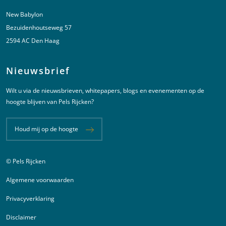
New Babylon
Bezuidenhoutseweg 57
2594 AC Den Haag
Nieuwsbrief
Wilt u via de nieuwsbrieven, whitepapers, blogs en evenementen op de
hoogte blijven van Pels Rijcken?
Houd mij op de hoogte
© Pels Rijcken
Juridische informatie
Algemene voorwaarden
Privacyverklaring
Disclaimer