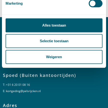
Marketing
LinkedIn
profiel van Ruben de Graaff
Alles toestaan
Contact
Selectie toestaan
T:
+31 70 515 3000
E:
info@pelsrijcken.nl
Weigeren
Linkedin
Spoed (Buiten kantoortijden)
T:
+31 6 20 01 08 16
E:
kortgeding@pelsrijcken.nl
Adres