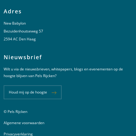
Adres
New Babylon
Bezuidenhoutseweg 57
2594 AC Den Haag
Nieuwsbrief
Wilt u via de nieuwsbrieven, whitepapers, blogs en evenementen op de
hoogte blijven van Pels Rijcken?
Houd mij op de hoogte
© Pels Rijcken
Juridische informatie
Algemene voorwaarden
Privacyverklaring