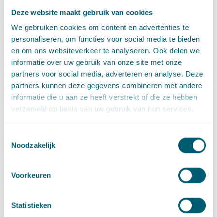
Deze website maakt gebruik van cookies
We gebruiken cookies om content en advertenties te
Deel dit artikel via
LinkedIn
en
e-mail
personaliseren, om functies voor social media te bieden
en om ons websiteverkeer te analyseren. Ook delen we
informatie over uw gebruik van onze site met onze
partners voor social media, adverteren en analyse. Deze
Contact
partners kunnen deze gegevens combineren met andere
informatie die u aan ze heeft verstrekt of die ze hebben
verzameld op basis van uw gebruik van hun services.
Toestemmingsselectie
Noodzakelijk
Voorkeuren
Giel Wind
Statistieken
Advocaat