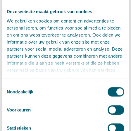
Deze website maakt gebruik van cookies
We gebruiken cookies om content en advertenties te
personaliseren, om functies voor social media te bieden
Deel dit artikel via
LinkedIn
en
e-mail
en om ons websiteverkeer te analyseren. Ook delen we
informatie over uw gebruik van onze site met onze
partners voor social media, adverteren en analyse. Deze
Contact
partners kunnen deze gegevens combineren met andere
informatie die u aan ze heeft verstrekt of die ze hebben
verzameld op basis van uw gebruik van hun services.
Toestemmingsselectie
Noodzakelijk
Voorkeuren
Ruben de Graaff
Statistieken