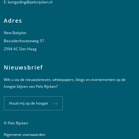
E:
kortgeding@pelsrijcken.nl
Adres
New Babylon
Bezuidenhoutseweg 57
2594 AC Den Haag
Nieuwsbrief
Wilt u via de nieuwsbrieven, whitepapers, blogs en evenementen op de
hoogte blijven van Pels Rijcken?
Houd mij op de hoogte
© Pels Rijcken
Juridische informatie
Algemene voorwaarden