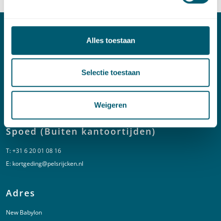
Alles toestaan
Contact
T:
+31 70 515 3000
Selectie toestaan
E:
info@pelsrijcken.nl
Linkedin
Weigeren
Spoed (Buiten kantoortijden)
T:
+31 6 20 01 08 16
E:
kortgeding@pelsrijcken.nl
Adres
New Babylon