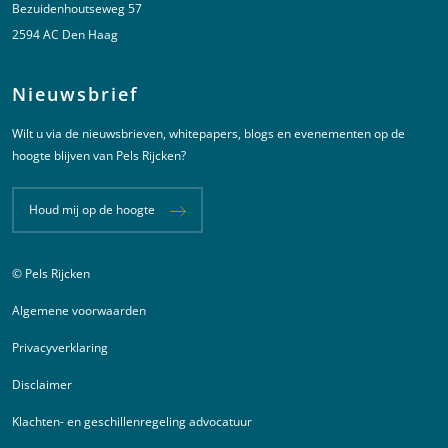
Bezuidenhoutseweg 57
2594 AC Den Haag
Nieuwsbrief
Wilt u via de nieuwsbrieven, whitepapers, blogs en evenementen op de
hoogte blijven van Pels Rijcken?
Houd mij op de hoogte
© Pels Rijcken
Juridische informatie
Algemene voorwaarden
Privacyverklaring
Disclaimer
Klachten- en geschillenregeling advocatuur