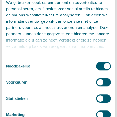
We gebruiken cookies om content en advertenties te
personaliseren, om functies voor social media te bieden
en om ons websiteverkeer te analyseren. Ook delen we
Contact
informatie over uw gebruik van onze site met onze
partners voor social media, adverteren en analyse. Deze
partners kunnen deze gegevens combineren met andere
informatie die u aan ze heeft verstrekt of die ze hebben
verzameld op basis van uw gebruik van hun services.
Toestemmingsselectie
Noodzakelijk
Martijn Scheltema
Voorkeuren
Advocaat • partner
Statistieken
Stuur een e-mail naar Martijn Scheltema
martijn.scheltema@pelsrijcken.nl
Bel naar Martijn Scheltema
+31 70 515 3908
LinkedIn
profiel van Martijn Scheltema
Marketing