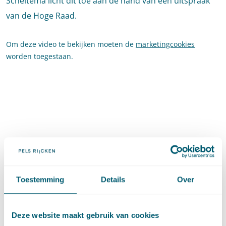
Scheltema licht dit toe aan de hand van een uitspraak
van de Hoge Raad.
Om deze video te bekijken moeten de
marketingcookies
worden toegestaan.
Cassatievlog #104 is ook in
podcast
vorm beschikbaar.
Toestemming
Details
Over
Deze website maakt gebruik van cookies
Deel dit artikel via
LinkedIn
en
e-mail