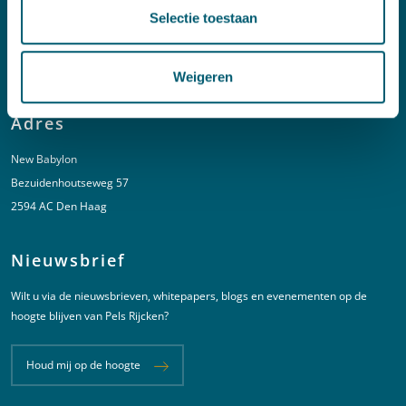
Spoed (Buiten kantoortijden)
Selectie toestaan
T:
+31 6 20 01 08 16
E:
kortgeding@pelsrijcken.nl
Weigeren
Adres
New Babylon
Bezuidenhoutseweg 57
2594 AC Den Haag
Nieuwsbrief
Wilt u via de nieuwsbrieven, whitepapers, blogs en evenementen op de
hoogte blijven van Pels Rijcken?
Houd mij op de hoogte