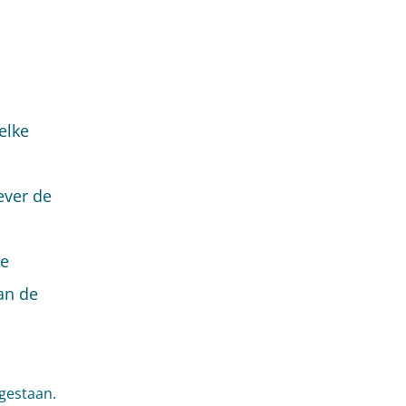
elke
ever de
ze
an de
gestaan.