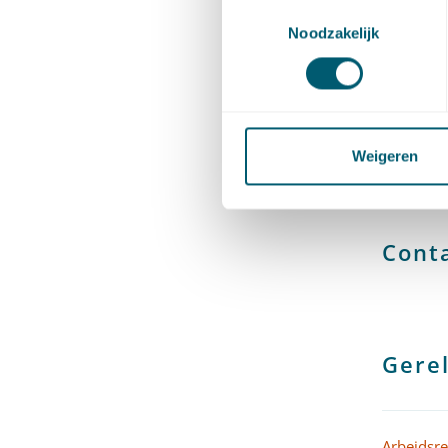
Toestemmingsselectie
Noodzakelijk
Rechtban
Weigeren
Deel dit 
Cont
Gerel
Arbeidsre