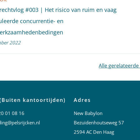
rechtvlog #003 | Het risico van ruim en vaag
leerde concurrentie- en
erkzaamhedenbedingen
ber 2022
Alle gerelateerde
(Buiten kantoortijden)
Adres
20 01 08 16
New Babylon
ing@pelsrijcken.nl
Bezuidenhoutseweg 57
2594 AC Den Haag