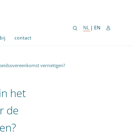
ENGLISH SITE 
NL
NEDERLANDSE SITE
|
EN
bij
contact
rbeidsovereenkomst vernietigen?
in het
r de
gen?