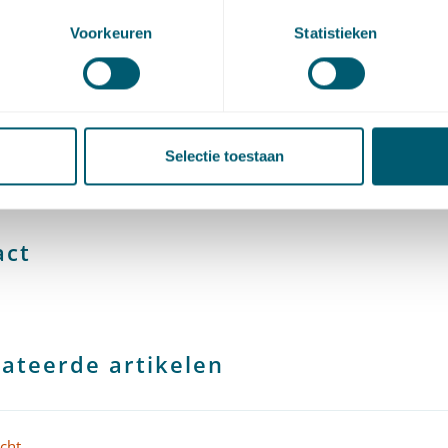
Voorkeuren
Statistieken
k Noord-Holland 6 februari 2023,
ECLI:NL:RBNHO:2023:733
Selectie toestaan
artikel via
LinkedIn
en
e-mail
act
ateerde artikelen
cht