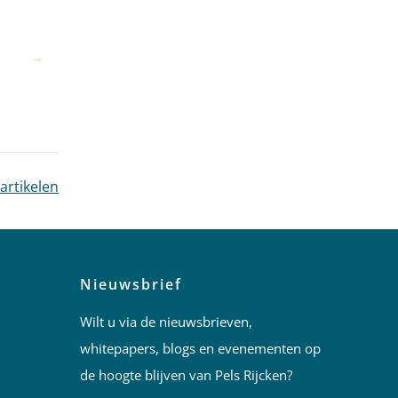
 artikelen
Nieuwsbrief
Wilt u via de nieuwsbrieven,
whitepapers, blogs en evenementen op
de hoogte blijven van Pels Rijcken?