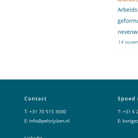
Arbeids
geformu
nevenw
14 novem
Contact
Spoed 
T:
+31 70 515 3000
T:
+31 6 
E:
info@pelsrijcken.nl
E:
kortged