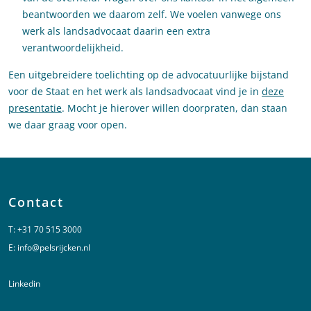
beantwoorden we daarom zelf. We voelen vanwege ons
werk als landsadvocaat daarin een extra
verantwoordelijkheid.
Een uitgebreidere toelichting op de advocatuurlijke bijstand
voor de Staat en het werk als landsadvocaat vind je in
deze
presentatie
. Mocht je hierover willen doorpraten, dan staan
we daar graag voor open.
Contact
T:
+31 70 515 3000
E:
info@pelsrijcken.nl
Linkedin