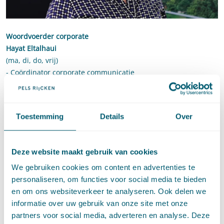
Woordvoerder corporate
Hayat Eltalhaui
(ma, di, do, vrij)
- Coördinator corporate communicatie
- Events & Organisatiestrategie
- Online communicatie
Toestemming
Details
Over
Contact:
Hayat Eltalhaui
Deze website maakt gebruik van cookies
T: +31 70 515 3977
E: pers@pelsrijcken.nl
We gebruiken cookies om content en advertenties te
personaliseren, om functies voor social media te bieden
Jouke Schaafsma
en om ons websiteverkeer te analyseren. Ook delen we
T: +31 70 515 3000
informatie over uw gebruik van onze site met onze
E: pers@pelsrijcken.nl
partners voor social media, adverteren en analyse. Deze