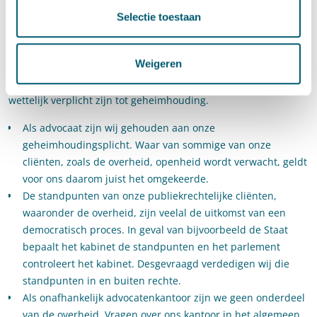
andere cliënten als ‘advocaat’.
Selectie toestaan
De kernwaarden van de advocatuur, zoals vastgelegd in de
Advocatenwet, zijn ook onverminderd van toepassing op ons
Weigeren
werk voor de overheid. Dat betekent dat we partijdig,
onafhankelijk, deskundig en integer moeten zijn en dat we
wettelijk verplicht zijn tot geheimhouding.
Als advocaat zijn wij gehouden aan onze
geheimhoudingsplicht. Waar van sommige van onze
cliënten, zoals de overheid, openheid wordt verwacht, geldt
voor ons daarom juist het omgekeerde.
De standpunten van onze publiekrechtelijke cliënten,
waaronder de overheid, zijn veelal de uitkomst van een
democratisch proces. In geval van bijvoorbeeld de Staat
bepaalt het kabinet de standpunten en het parlement
controleert het kabinet. Desgevraagd verdedigen wij die
standpunten in en buiten rechte.
Als onafhankelijk advocatenkantoor zijn we geen onderdeel
van de overheid. Vragen over ons kantoor in het algemeen