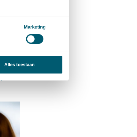
rkshops
Marketing
van het
nk namen
t
innen
n de
Alles toestaan
gde
n