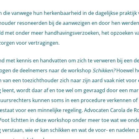
n die vanwege hun herkenbaarheid in de dagelijkse praktijk
houder resoneerden bij de aanwezigen en door hen werde
ld met onder meer handhavingsverzoeken, het opzoeken v
zorgen voor vertragingen.
 met kennis en handvatten om zich te verweren bij een de
 togen de deelnemers naar de workshop
Schikken?
Hoewel h
 van een toezichthouder zich naar zijn aard vaak niet voor
g leent, wordt daar af en toe wel om gevraagd door een mark
uursrechters kunnen soms in een procedure verkennen of 
estaat voor een minnelijke regeling. Advocaten Carola de R
oot lichtten in deze workshop onder meer toe wat we ond
g verstaan, wie er kan schikken en wat de voor- en nadelen z