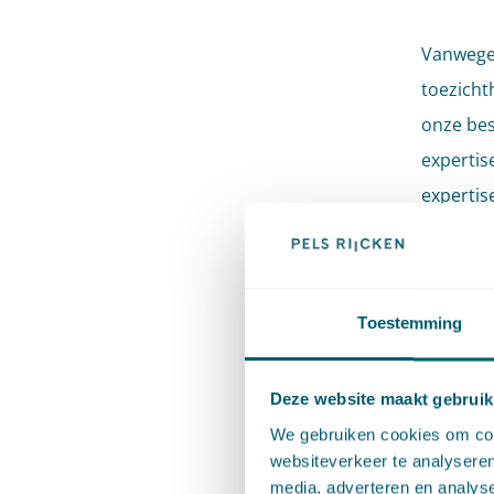
Vanwege 
toezicht
onze bes
expertis
expertis
Advocaat
om toezi
Toestemming
te stell
rechter 
bestuurs
Deze website maakt gebruik
(ook) aa
We gebruiken cookies om cont
websiteverkeer te analyseren
uitdagin
media, adverteren en analys