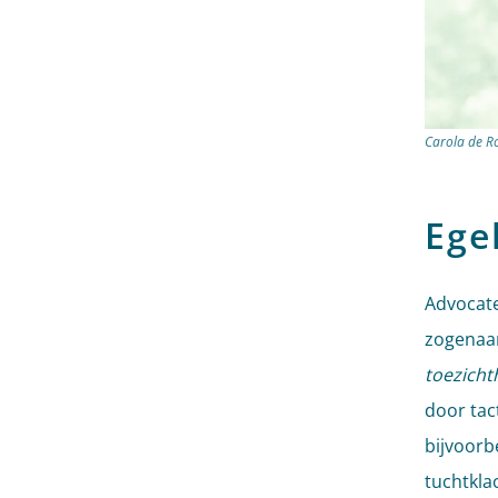
Carola de R
Ege
Advocate
zogenaam
toezich
door tac
bijvoorb
tuchtkla