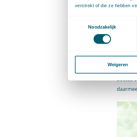
waarvoor
verstrekt of die ze hebben v
Die mult
Toestemmingsselectie
Noodzakelijk
die de t
Inzicht-
de toezi
van best
Weigeren
daarbij 
boetes o
daarmee 