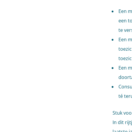
Een ma
een t
te ver
Een m
toezi
toezi
Een ma
doort
Consu
té te
Stuk voo
In dit ri
laatste 