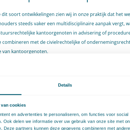
dit soort ontwikkelingen zien wij in onze praktijk dat het w
houders steeds vaker een multidisciplinaire aanpak vergt, w
tuursrechtelijke kantoorgenoten in advisering of procedur
e combineren met de civielrechtelijke of ondernemingsrecht
e van kantoorgenoten.
 Marije Batting: “Vanzelfsprekend hebben marktpartijen he
chthouders ter verantwoording te roep, hun handelen ter d
Details
en en gedragingen van toezichthouders voor beoordeling aa
voor te leggen. Waar dat eerder hoofdzakelijk het terrein w
rechter, wordt het handelen van toezichthouders steeds v
 van cookies
n de burgerlijke rechter voorgelegd. En dat brengt nieuwe
ent en advertenties te personaliseren, om functies voor social
. Ook delen we informatie over uw gebruik van onze site met on
gen voor toezichthouders mee. Die ontwikkeling is een gege
e. Deze partners kunnen deze gegevens combineren met andere i