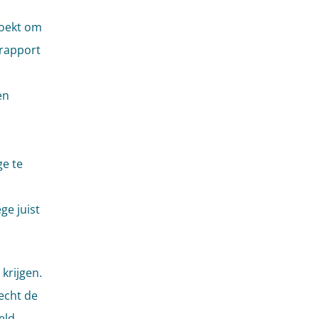
zoekt om
srapport
en
ge te
ge juist
krijgen.
recht de
eld