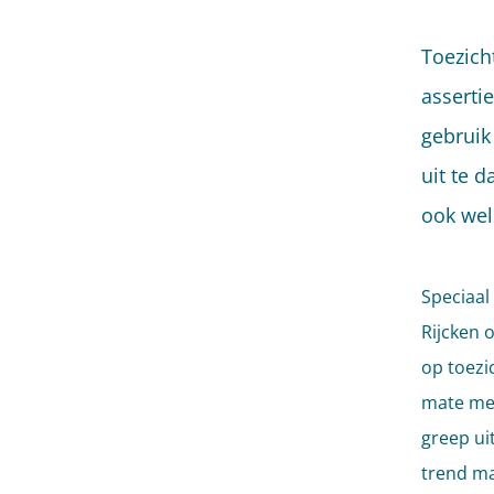
Toezich
asserti
gebruik
uit te 
ook wel
Speciaal
Rijcken o
op toezi
mate met
greep ui
trend ma