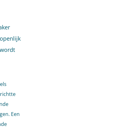
aker
openlijk
 wordt
els
richtte
ende
jgen. Een
mde