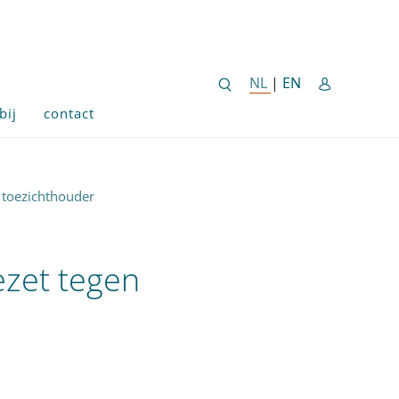
ENGLISH SITE 
NL
NEDERLANDSE SITE
|
EN
bij
contact
de toezichthouder
gezet tegen