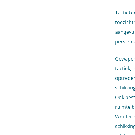
Tactieke
toezicht
aangevu
pers en 
Gewapend
tactiek,
optreden
schikkin
Ook best
ruimte b
Wouter P
schikkin