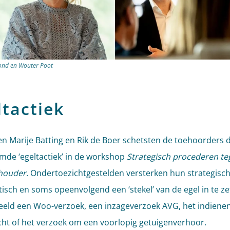
ond en Wouter Poot
ltactiek
n Marije Batting en Rik de Boer schetsten de toehoorders 
de ‘egeltactiek’ in de workshop
Strategisch procederen te
thouder
. Ondertoezichtgestelden versterken hun strategisch
tisch en soms opeenvolgend een ‘stekel’ van de egel in te ze
eeld een Woo-verzoek, een inzageverzoek AVG, het indiene
cht of het verzoek om een voorlopig getuigenverhoor.