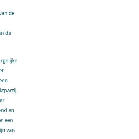
 van de
n
an de
rgelijke
et
 een
tpartij.
er
ond en
er een
ijn van