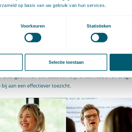
 wij een nieuwe aanpak hebben ontwikkeld.”
erzameld op basis van uw gebruik van hun services.
idisciplinaire aanpak was dan ook de rode draad van de wo
Voorkeuren
Statistieken
ientallen deelnemers konden volgen na de plenaire opening 
congres. Advocaten Jorrit van der Weide en Annelieke Wissi
chthouders mee in de uitdagingen én mogelijkheden van he
uursrechtelijke geldschulden
. Kennis van het civiele recht e
Selectie toestaan
horende bevoegdheden kunnen eraan bijdragen dat opgele
f dwangsommen ook daadwerkelijk effect hebben en drage
bij aan een effectiever toezicht.