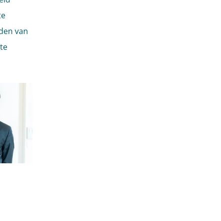
te
eden van
te