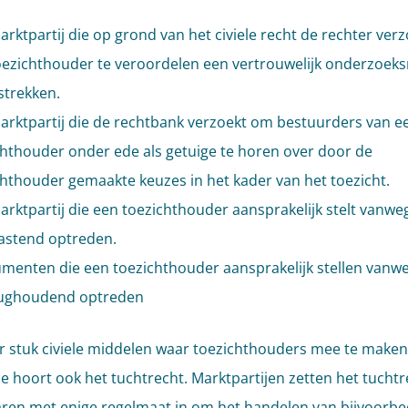
rktpartij die op grond van het civiele recht de rechter ver
oezichthouder te veroordelen een vertrouwelijk onderzoek
strekken.
arktpartij die de rechtbank verzoekt om bestuurders van e
chthouder onder ede als getuige te horen over door de
chthouder gemaakte keuzes in het kader van het toezicht.
rktpartij die een toezichthouder aansprakelijk stelt vanwe
astend optreden.
menten die een toezichthouder aansprakelijk stellen vanwe
rughoudend optreden
r stuk civiele middelen waar toezichthouders mee te maken 
jtje hoort ook het tuchtrecht. Marktpartijen zetten het tucht
jaren met enige regelmaat in om het handelen van bijvoorbe