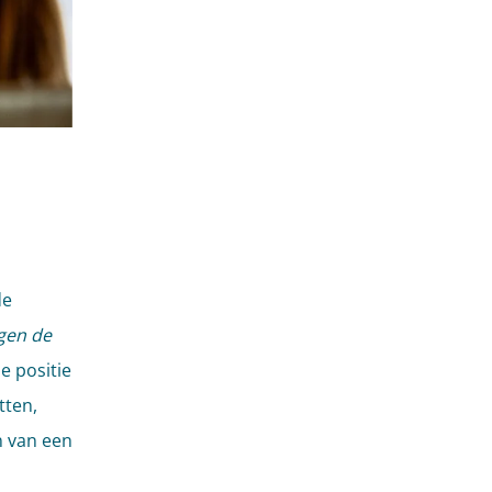
de
gen de
e positie
tten,
n van een