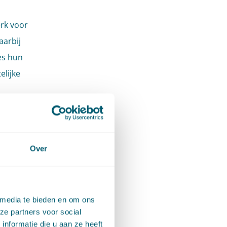
erk voor
aarbij
es hun
elijke
t recht
iscussie
Over
n de
as van de
aker
 media te bieden en om ons
ze partners voor social
ven,
nformatie die u aan ze heeft