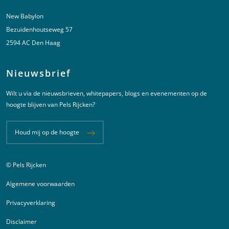
New Babylon
Bezuidenhoutseweg 57
2594 AC Den Haag
Nieuwsbrief
Wilt u via de nieuwsbrieven, whitepapers, blogs en evenementen op de
hoogte blijven van Pels Rijcken?
Houd mij op de hoogte
© Pels Rijcken
Juridische informatie
Algemene voorwaarden
Privacyverklaring
Disclaimer