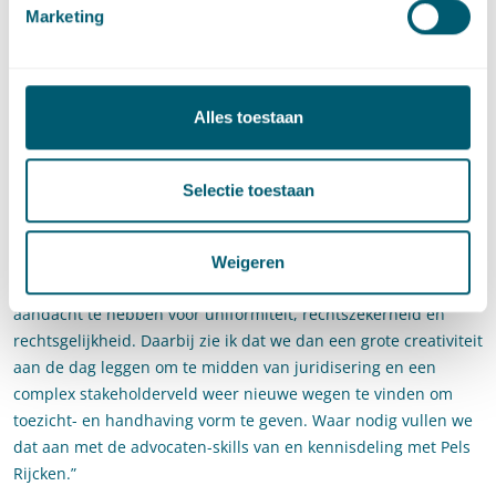
Marketing
Alles toestaan
Hoewel de hogere bewijslast uitdagingen met zich brengt, is
Selectie toestaan
Lamboo tegelijk positief. “Zoals gezegd kost het tijd om een
nieuwe balans te vinden. Als toezichthouder die maatregelen
kan nemen die van grote impact zijn voor een onderneming is
Weigeren
het belangrijk om maatwerk te leveren en daarbij ook
aandacht te hebben voor uniformiteit, rechtszekerheid en
rechtsgelijkheid. Daarbij zie ik dat we dan een grote creativiteit
aan de dag leggen om te midden van juridisering en een
complex stakeholderveld weer nieuwe wegen te vinden om
toezicht- en handhaving vorm te geven. Waar nodig vullen we
dat aan met de advocaten-skills van en kennisdeling met Pels
Rijcken.”