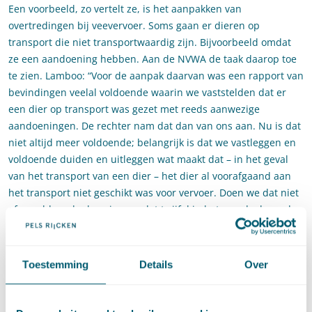
Een voorbeeld, zo vertelt ze, is het aanpakken van
overtredingen bij veevervoer. Soms gaan er dieren op
transport die niet transportwaardig zijn. Bijvoorbeeld omdat
ze een aandoening hebben. Aan de NVWA de taak daarop toe
te zien. Lamboo: “Voor de aanpak daarvan was een rapport van
bevindingen veelal voldoende waarin we vaststelden dat er
een dier op transport was gezet met reeds aanwezige
aandoeningen. De rechter nam dat dan van ons aan. Nu is dat
niet altijd meer voldoende; belangrijk is dat we vastleggen en
voldoende duiden en uitleggen wat maakt dat – in het geval
van het transport van een dier – het dier al voorafgaand aan
het transport niet geschikt was voor vervoer. Doen we dat niet
of onvoldoende dan zien we dat twijfel in het voordeel van de
ondernemer wordt uitgelegd. Juist in de voedselindustrie en
de vleessector hebben we veel zaken. Het belang is hier vaak
groot. Daardoor zien we dat deze bedrijven vaker in beroep en
Toestemming
Details
Over
hoger beroep gaan.”
Het overgrote deel van de bezwaar- en (hoger) beroepszaken