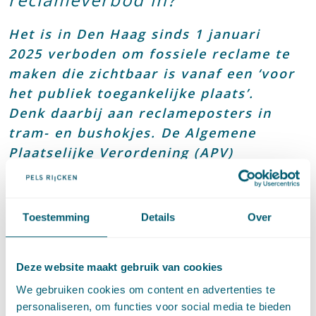
Het is in Den Haag sinds 1 januari
2025 verboden om fossiele reclame te
maken die zichtbaar is vanaf een ‘voor
het publiek toegankelijke plaats’.
Denk daarbij aan reclameposters in
tram- en bushokjes. De Algemene
Plaatselijke Verordening (APV)
vermeldt dat het gaat om reclame
over “fossiele brandstoffen,
vliegvakanties, vliegtickets, grijze
Toestemming
Details
Over
stroomcontracten, gascontracten,
cruisereizen of auto’s met een
Deze website maakt gebruik van cookies
fossiele of hybride brandstofmotor”.
We gebruiken cookies om content en advertenties te
personaliseren, om functies voor social media te bieden