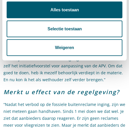
supermarkt, radiostation en drankhandel afwisselen en een
Alles toestaan
reclamezuil in de buurt boodschappen van de gemeente zelf
uitzendt.
Selectie toestaan
U lijkt goed thuis in de juridische
achtergronden of niet?
Weigeren
“Het onderwerp houdt mij al jarenlang bezig. Als raadslid voor
de Partij voor de Dieren in de Haagse gemeenteraad diende ik
zelf het initiatiefvoorstel voor aanpassing van de APV. Om dat
goed te doen, heb ik mezelf behoorlijk verdiept in de materie.
En nu kon ik het als wethouder zelf verder brengen.”
Merkt u effect van de regelgeving?
“Nadat het verbod op de fossiele buitenreclame inging, zijn we
niet meteen gaan handhaven. Sinds 1 mei doen we dat wel. Je
ziet dat aanbieders daarop reageren. Er zijn geen reclames
meer voor vliegreizen te zien. Maar je merkt dat aanbieders de