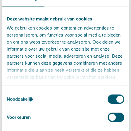
“Ethiek, moraal, de publieke zaak, fatsoen, je kunt er niet van
uitgaan dat iedereen daar dezelfde waarde aan hecht. Voor
Deze website maakt gebruik van cookies
mensen bij de overheid zijn die uitgangspunten
We gebruiken cookies om content en advertenties te
vanzelfsprekend een prioriteit. Ze realiseren zich niet dat niet
personaliseren, om functies voor social media te bieden
iedere commerciële partij dat ook in zich heeft. Het is heel
en om ons websiteverkeer te analyseren. Ook delen we
bemoedigend te merken dat echt het overgrote deel van de
informatie over uw gebruik van onze site met onze
overeenkomsten die we met bedrijven en tussenpersonen
partners voor social media, adverteren en analyse. Deze
sloten, vele honderden in die paar jaar tijd, goed zijn verlopen.
partners kunnen deze gegevens combineren met andere
Deze mensen en bedrijven hebben Nederland echt geholpen,
informatie die u aan ze heeft verstrekt of die ze hebben
vaak belangeloos of tegen een nette vergoeding. Het is tegelijk
verzameld op basis van uw gebruik van hun services.
bedroevend te merken dat er een kleine groep mensen en
bedrijven is die te midden van een levensbedreigende crisis
misbruik maken van de situatie en het financiële gewin
Toestemmingsselectie
Noodzakelijk
vooropstellen.”
Voorkeuren