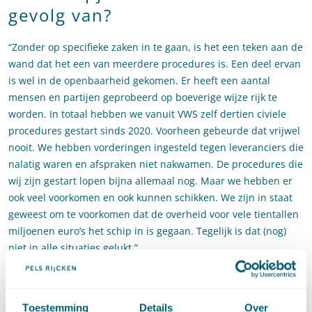
gevolg van?
“Zonder op specifieke zaken in te gaan, is het een teken aan de
wand dat het een van meerdere procedures is. Een deel ervan
is wel in de openbaarheid gekomen. Er heeft een aantal
mensen en partijen geprobeerd op boeverige wijze rijk te
worden. In totaal hebben we vanuit VWS zelf dertien civiele
procedures gestart sinds 2020. Voorheen gebeurde dat vrijwel
nooit. We hebben vorderingen ingesteld tegen leveranciers die
nalatig waren en afspraken niet nakwamen. De procedures die
wij zijn gestart lopen bijna allemaal nog. Maar we hebben er
ook veel voorkomen en ook kunnen schikken. We zijn in staat
geweest om te voorkomen dat de overheid voor vele tientallen
miljoenen euro’s het schip in is gegaan. Tegelijk is dat (nog)
niet in alle situaties gelukt.”
Wat heeft je geraakt in die
periode?
Toestemming
Details
Over