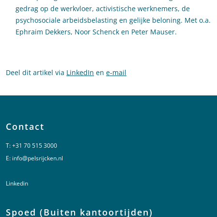
gedrag op de werkvloer, activistische werknemers, de
psychosociale arbeidsbelasting en gelijke beloning. Met o.a.
Ephraim Dekkers, Noor Schenck en Peter Mauser.
Deel dit artikel via
LinkedIn
en
e-mail
Contact
T:
+31 70 515 3000
E:
info@pelsrijcken.nl
Linkedin
Spoed (Buiten kantoortijden)