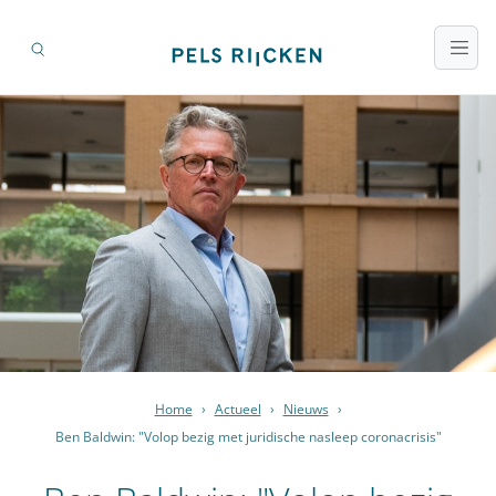
Home
›
Actueel
›
Nieuws
›
Ben Baldwin: "Volop bezig met juridische nasleep coronacrisis"