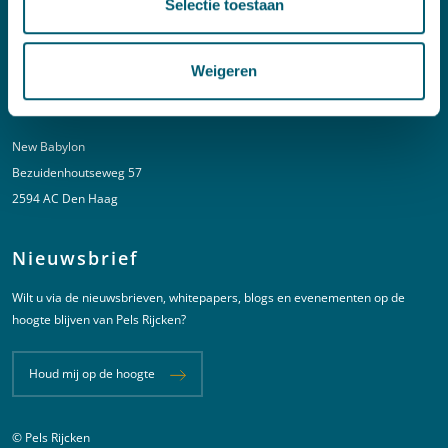
Selectie toestaan
T:
+31 6 20 01 08 16
E:
kortgeding@pelsrijcken.nl
Weigeren
Adres
New Babylon
Bezuidenhoutseweg 57
2594 AC Den Haag
Nieuwsbrief
Wilt u via de nieuwsbrieven, whitepapers, blogs en evenementen op de
hoogte blijven van Pels Rijcken?
Houd mij op de hoogte
© Pels Rijcken