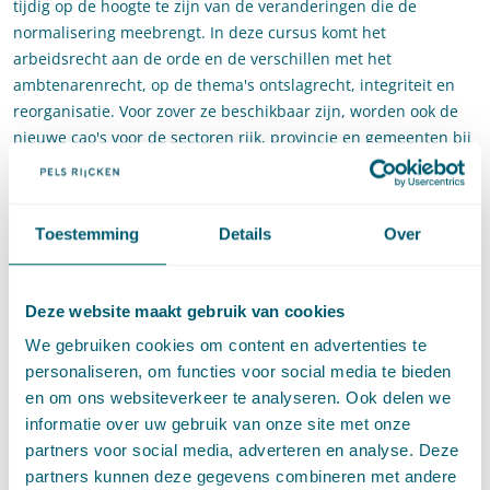
tijdig op de hoogte te zijn van de veranderingen die de
normalisering meebrengt. In deze cursus komt het
arbeidsrecht aan de orde en de verschillen met het
ambtenarenrecht, op de thema's ontslagrecht, integriteit en
reorganisatie. Voor zover ze beschikbaar zijn, worden ook de
nieuwe cao's voor de sectoren rijk, provincie en gemeenten bij
de cursus betrokken.
Na het volgen van de cursus kent u de belangrijkste gevolgen
van de Wnra voor de rechtspositie van ambtenaren en heeft u
Toestemming
Details
Over
begrip van de belangrijkste verschillen tussen het
ambtenarenrecht en het arbeidsrecht.
Deze website maakt gebruik van cookies
Marije Schneider is senior advocaat bij Pels Rijcken en
We gebruiken cookies om content en advertenties te
gespecialiseerd in arbeids-en ambtenarenrecht. Zij is tevens
personaliseren, om functies voor social media te bieden
docent bij de afdeling sociaal recht van de Universiteit Leiden.
en om ons websiteverkeer te analyseren. Ook delen we
Informatie
informatie over uw gebruik van onze site met onze
partners voor social media, adverteren en analyse. Deze
Datum: donderdag 28 maart 2019
partners kunnen deze gegevens combineren met andere