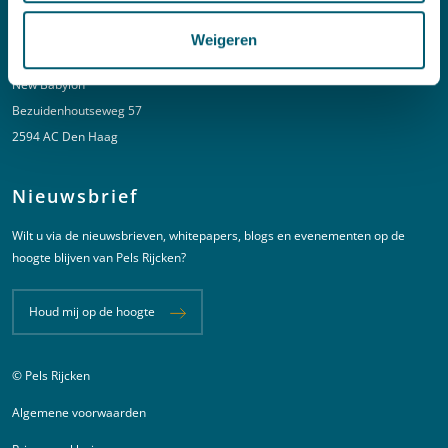
Weigeren
Adres
New Babylon
Bezuidenhoutseweg 57
2594 AC Den Haag
Nieuwsbrief
Wilt u via de nieuwsbrieven, whitepapers, blogs en evenementen op de
hoogte blijven van Pels Rijcken?
Houd mij op de hoogte
© Pels Rijcken
Juridische informatie
Algemene voorwaarden