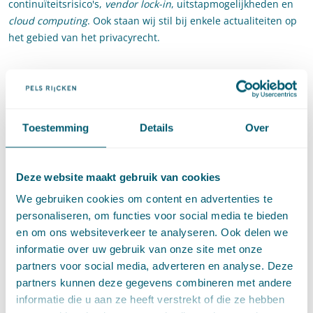
continuïteitsrisico's,
vendor lock-in
, uitstapmogelijkheden en
cloud computing
. Ook staan wij stil bij enkele actualiteiten op
het gebied van het privacyrecht.
Programma
14.00 uur: Ontvangst
Toestemming
Details
Over
14.30 uur: Juridische aandachtspunten bij het contracteren
van ICT
Deze website maakt gebruik van cookies
15.15 uur: Pauze
We gebruiken cookies om content en advertenties te
15.30 uur: Actualiteiten privacyrecht
personaliseren, om functies voor social media te bieden
en om ons websiteverkeer te analyseren. Ook delen we
16.00 uur: Q & A
informatie over uw gebruik van onze site met onze
partners voor social media, adverteren en analyse. Deze
16.30 uur: Borrel
partners kunnen deze gegevens combineren met andere
informatie die u aan ze heeft verstrekt of die ze hebben