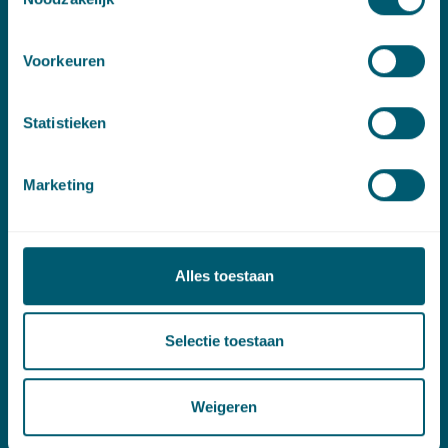
Contact
Voorkeuren
T:
+31 70 515 3000
E:
info@pelsrijcken.nl
Statistieken
Linkedin
Marketing
Spoed (Buiten kantoortijden)
T:
+31 6 20 01 08 16
E:
kortgeding@pelsrijcken.nl
Alles toestaan
Adres
Selectie toestaan
New Babylon
Bezuidenhoutseweg 57
Weigeren
2594 AC Den Haag