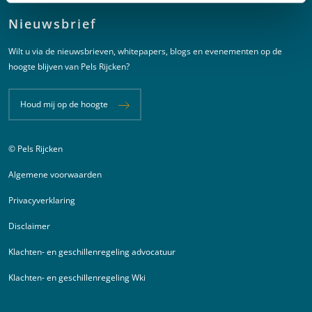
Nieuwsbrief
Wilt u via de nieuwsbrieven, whitepapers, blogs en evenementen op de
hoogte blijven van Pels Rijcken?
Houd mij op de hoogte
© Pels Rijcken
Juridische informatie
Algemene voorwaarden
Privacyverklaring
Disclaimer
Klachten- en geschillenregeling advocatuur
Klachten- en geschillenregeling Wki