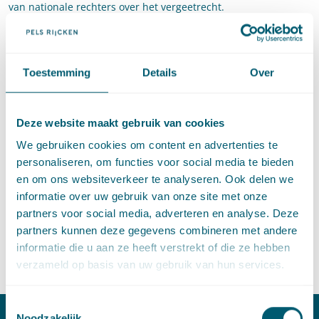
van nationale rechters over het vergeetrecht.
Gerrit Jan Zwenne
is advocaat partner bij Pels Rijcken en
expert op het gebied van privacy- en
gegevensbeschermingsrecht. Hij is tevens hoogleraar recht en
Toestemming
Details
Over
informatiemaatschappij aan de Universiteit Leiden.
Informatie
Deze website maakt gebruik van cookies
We gebruiken cookies om content en advertenties te
Datum: dinsdag 29 september 2020
personaliseren, om functies voor social media te bieden
Tijd: 16.00 uur tot 18.10 uur
en om ons websiteverkeer te analyseren. Ook delen we
informatie over uw gebruik van onze site met onze
Docenten: Gerrit Jan Zwenne
partners voor social media, adverteren en analyse. Deze
partners kunnen deze gegevens combineren met andere
PO/PE-punten: 2
informatie die u aan ze heeft verstrekt of die ze hebben
Aanmelden
verzameld op basis van uw gebruik van hun services.
Toestemmingsselectie
Noodzakelijk