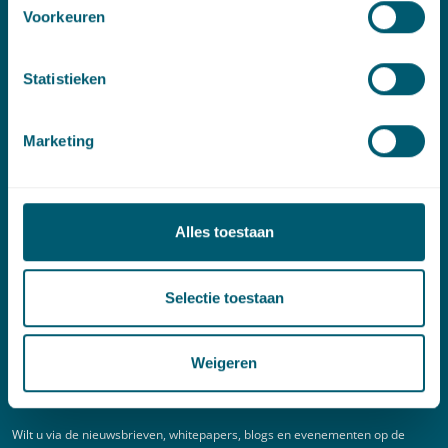
E:
info@pelsrijcken.nl
Voorkeuren
Linkedin
Statistieken
Spoed (Buiten kantoortijden)
Marketing
T:
+31 6 20 01 08 16
E:
kortgeding@pelsrijcken.nl
Alles toestaan
Adres
New Babylon
Selectie toestaan
Bezuidenhoutseweg 57
2594 AC Den Haag
Weigeren
Nieuwsbrief
Wilt u via de nieuwsbrieven, whitepapers, blogs en evenementen op de