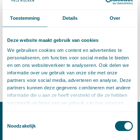
voorstellen die de Werkgroep Personenvennootschappen
recentelijk heeft gedaan tot verbetering van de wettelijke
regeling van het personenvennootschapsrecht.
Toestemming
Details
Over
Meer informatie
Deze website maakt gebruik van cookies
Tijdstip: 16.00 uur tot 18.10 uur
We gebruiken cookies om content en advertenties te
Docent: Arie Tervoort, advocaat en
of counsel
personaliseren, om functies voor social media te bieden
sectie ondernemingsrecht, Pels Rijcken
en om ons websiteverkeer te analyseren. Ook delen we
informatie over uw gebruik van onze site met onze
PO/PE-punten: 2
partners voor social media, adverteren en analyse. Deze
Aanmelden
partners kunnen deze gegevens combineren met andere
informatie die u aan ze heeft verstrekt of die ze hebben
verzameld op basis van uw gebruik van hun services.
Toestemmingsselectie
Contact
Noodzakelijk
T:
+31 70 515 3000