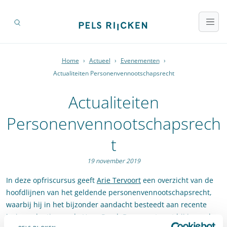
Home
›
Actueel
›
Evenementen
›
Actualiteiten Personenvennootschapsrecht
Actualiteiten
Personenvennootschapsrech
t
19 november 2019
In deze opfriscursus geeft
Arie Tervoort
een overzicht van de
hoofdlijnen van het geldende personenvennootschapsrecht,
waarbij hij in het bijzonder aandacht besteedt aan recente
jurisprudentie van de Hoge Raad. Daarnaast gaat hij in op de