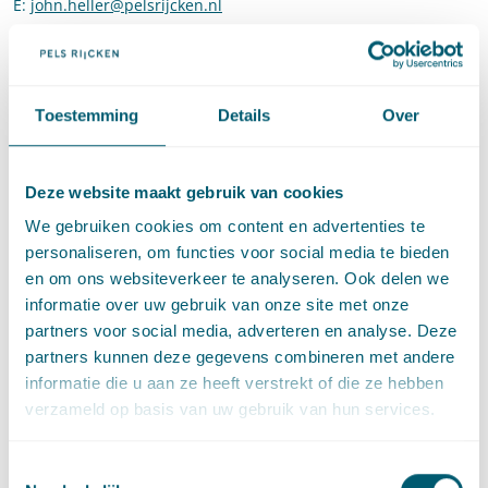
E
:
john.heller@pelsrijcken.nl
Stuur een e-mail naar John Heller
LinkedIn
Ga naar het LinkedIn profiel van John Heller
Toestemming
Details
Over
Expertises
Deze website maakt gebruik van cookies
We gebruiken cookies om content en advertenties te
Energierecht
personaliseren, om functies voor social media te bieden
en om ons websiteverkeer te analyseren. Ook delen we
informatie over uw gebruik van onze site met onze
Litigation and Arbitration
partners voor social media, adverteren en analyse. Deze
partners kunnen deze gegevens combineren met andere
informatie die u aan ze heeft verstrekt of die ze hebben
verzameld op basis van uw gebruik van hun services.
Sector
Toestemmingsselectie