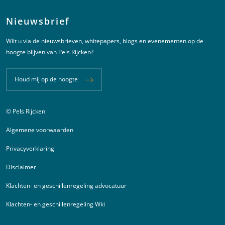
Nieuwsbrief
Wilt u via de nieuwsbrieven, whitepapers, blogs en evenementen op de
hoogte blijven van Pels Rijcken?
Houd mij op de hoogte
© Pels Rijcken
Juridische informatie
Algemene voorwaarden
Privacyverklaring
Disclaimer
Klachten- en geschillenregeling advocatuur
Klachten- en geschillenregeling Wki