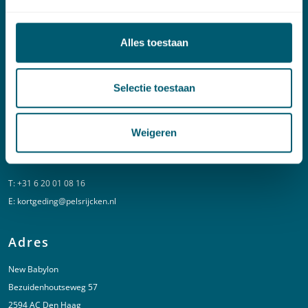
Contact
Alles toestaan
T:
+31 70 515 3000
E:
info@pelsrijcken.nl
Selectie toestaan
Linkedin
Weigeren
Spoed (Buiten kantoortijden)
T:
+31 6 20 01 08 16
E:
kortgeding@pelsrijcken.nl
Adres
New Babylon
Bezuidenhoutseweg 57
2594 AC Den Haag