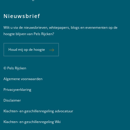
Nieuwsbrief
Wilt u via de nieuwsbrieven, whitepapers, blogs en evenementen op de
hoogte blijven van Pels Rijcken?
Houd mij op de hoogte
© Pels Rijcken
Juridische informatie
Algemene voorwaarden
Privacyverklaring
Disclaimer
Klachten- en geschillenregeling advocatuur
Klachten- en geschillenregeling Wki