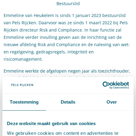
Bestuurslid
Emmeline van Heukelem is sinds 1 januari 2023 bestuurslid
van Pels Rijcken. Daarvoor was ze sinds 1 maart 2022 bij Pels
Rijcken directeur Risk and Compliance. In haar functie zal
Emmeline verder invulling geven aan de inrichting van de
nieuwe afdeling Risk and Compliance en de naleving van wet-
en regelgeving, gedragsregels, integriteit en
risicomanagement.
Emmeline werkte de afgelopen negen jaar als toezichthouder,
aanvankelijk bij De Nederlandsche Bank (DNB) en sinds 2015
bij de Europese Centrale Bank (ECB) in Frankfurt. Als Principal
Supervisor werkte zij aan een breed scala aan issues op het
gebied van governance en compliance in de financiële sector.
Toestemming
Details
Over
Namens ECB werkte zij tevens een jaar bij de Europese
Bankautoriteit (EBA) in Parijs om beleid te coördineren op het
gebied van integriteit. Voorts werkte Emmeline ruim vijf jaar
Deze website maakt gebruik van cookies
als advocaat in de fusie- en overname praktijk. Zij startte haar
We gebruiken cookies om content en advertenties te