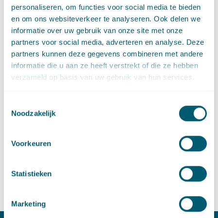
loopbaan bij De Brauw Blackstone Westbroek.
personaliseren, om functies voor social media te bieden
en om ons websiteverkeer te analyseren. Ook delen we
Emmeline verzorgde in de loop der jaren diverse trainingen bij
informatie over uw gebruik van onze site met onze
DNB, ECB, EBA en aan de Universiteit Leiden. Met haar kennis
partners voor social media, adverteren en analyse. Deze
en ervaring draagt Emmeline bij aan het verder vormgeven en
partners kunnen deze gegevens combineren met andere
uitbouwen van haar bestuursportefeuille Governance, Risk en
informatie die u aan ze heeft verstrekt of die ze hebben
Compliance om die aan de hoogste standaarden binnen de
verzameld op basis van uw gebruik van hun services.
advocatuur te laten voldoen.
Voor een kennismaking of bij vragen, neem graag rechtstreeks
Toestemmingsselectie
contact op.
Noodzakelijk
Contact
Voorkeuren
T
:
+31 70 515 3449
Bel naar Emmeline van Heukelem
E
:
emmeline.vanheukelem@pelsrijcken.nl
Stuur een e-mail naar
Statistieken
Marketing