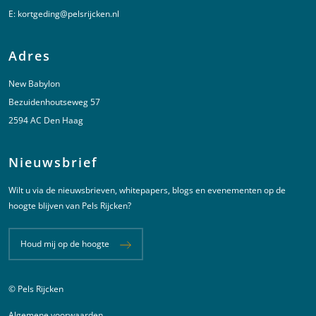
E:
kortgeding@pelsrijcken.nl
Adres
New Babylon
Bezuidenhoutseweg 57
2594 AC Den Haag
Nieuwsbrief
Wilt u via de nieuwsbrieven, whitepapers, blogs en evenementen op de
hoogte blijven van Pels Rijcken?
Houd mij op de hoogte
© Pels Rijcken
Juridische informatie
Algemene voorwaarden