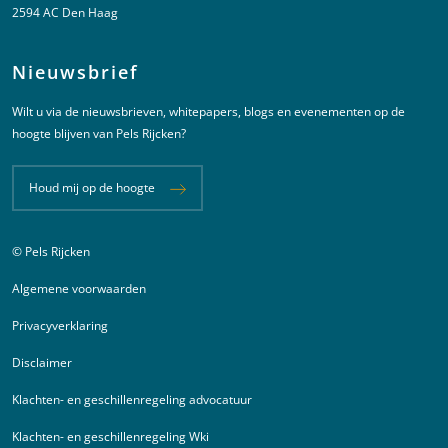
2594 AC Den Haag
Nieuwsbrief
Wilt u via de nieuwsbrieven, whitepapers, blogs en evenementen op de
hoogte blijven van Pels Rijcken?
Houd mij op de hoogte
© Pels Rijcken
Juridische informatie
Algemene voorwaarden
Privacyverklaring
Disclaimer
Klachten- en geschillenregeling advocatuur
Klachten- en geschillenregeling Wki