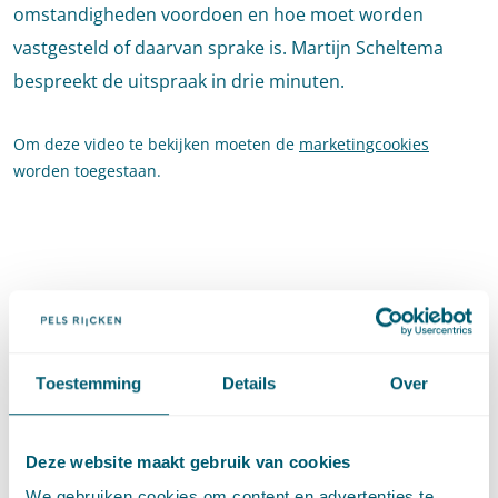
omstandigheden voordoen en hoe moet worden
vastgesteld of daarvan sprake is. Martijn Scheltema
bespreekt de uitspraak in drie minuten.
Om deze video te bekijken moeten de
marketingcookies
worden toegestaan.
Toestemming
Details
Over
Deel dit artikel via
LinkedIn
en
e-mail
Deze website maakt gebruik van cookies
We gebruiken cookies om content en advertenties te