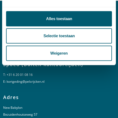
Contact
Alles toestaan
T:
+31 70 515 3000
E:
info@pelsrijcken.nl
Selectie toestaan
Linkedin
Weigeren
Spoed (Buiten kantoortijden)
T:
+31 6 20 01 08 16
E:
kortgeding@pelsrijcken.nl
Adres
New Babylon
Bezuidenhoutseweg 57