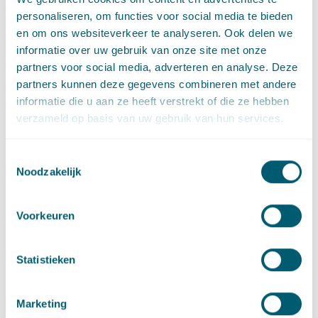
personaliseren, om functies voor social media te bieden
Contact
en om ons websiteverkeer te analyseren. Ook delen we
informatie over uw gebruik van onze site met onze
partners voor social media, adverteren en analyse. Deze
partners kunnen deze gegevens combineren met andere
informatie die u aan ze heeft verstrekt of die ze hebben
verzameld op basis van uw gebruik van hun services.
Toestemmingsselectie
Noodzakelijk
Martijn Scheltema
Voorkeuren
Advocaat • partner
Stuur een e-mail naar Martijn Scheltema
martijn.scheltema@pelsrijcken.nl
Statistieken
Bel naar Martijn Scheltema
+31 70 515 3908
LinkedIn
profiel van Martijn Scheltema
Marketing