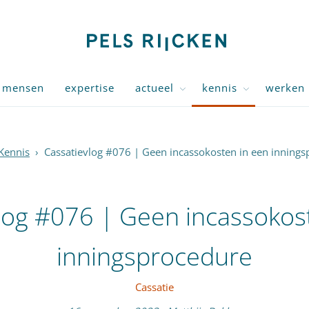
mensen
expertise
actueel
kennis
werken 
Kennis
›
Cassatievlog #076 | Geen incassokosten in een inning
log #076 | Geen incassokos
inningsprocedure
Cassatie