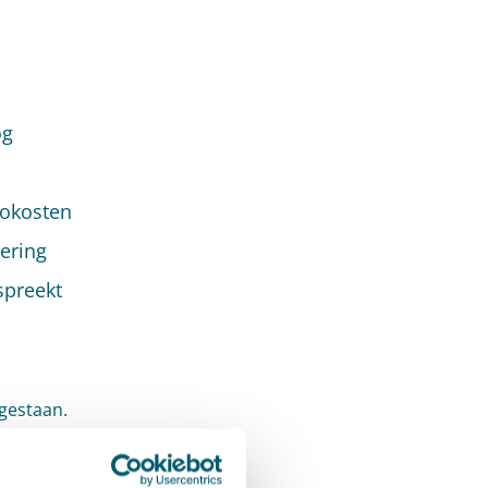
og
sokosten
ering
spreekt
gestaan.