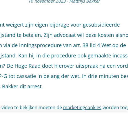
16 november 2023
·
Matthijs Bakker
ënt weigert zijn eigen bijdrage voor gesubsidieerde
ijstand te betalen. Zijn advocaat wil deze kosten alsn
n via de inningsprocedure van art. 38 lid 4 Wet op de
ijstand. Kan hij in die procedure ook gemaakte incas
n? De Hoge Raad doet hierover uitspraak na een vord
P-G tot cassatie in belang der wet. In drie minuten be
 Bakker dit arrest.
video te bekijken moeten de
marketingcookies
worden toe