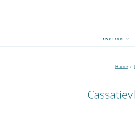
over ons
Home
›
Cassatiev