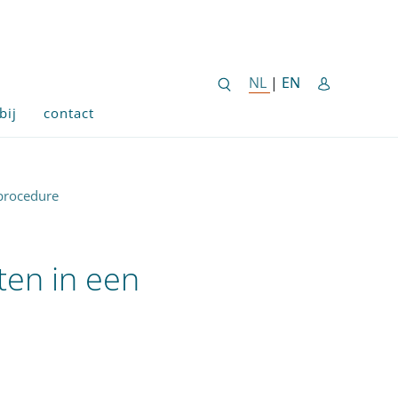
ENGLISH SITE 
NL
NEDERLANDSE SITE
|
EN
bij
contact
sprocedure
ten in een