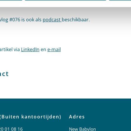
ad 13 november 2023,
ECLI:NL:HR:2023:1532
vlog #076 is ook als
podcast
beschikbaar.
artikel via
LinkedIn
en
e-mail
act
(Buiten kantoortijden)
Adres
20 01 08 16
New Babylon