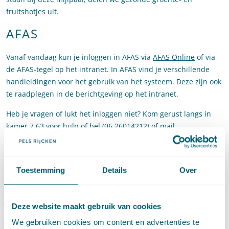
fruitshotjes uit.
AFAS
Vanaf vandaag kun je inloggen in AFAS via
AFAS Online
of via
de AFAS-tegel op het intranet. In AFAS vind je verschillende
handleidingen voor het gebruik van het systeem. Deze zijn ook
te raadplegen in de berichtgeving op het intranet.
Heb je vragen of lukt het inloggen niet? Kom gerust langs in
kamer 7.63 voor hulp of bel (06 26014212) of mail
(
max.dewit@pelsrijcken.nl
)!
Let op:
log in via de knop Single Sign On.
Toestemming
Details
Over
Mobiliteitsbeleid
De mobiliteitskaart van Reisbalans en de fietslease-regeling
Deze website maakt gebruik van cookies
van Hello Rider zijn nu live!
We gebruiken cookies om content en advertenties te
Vanaf nu kun je de mobiliteitskaart gebruiken om naar kantoor