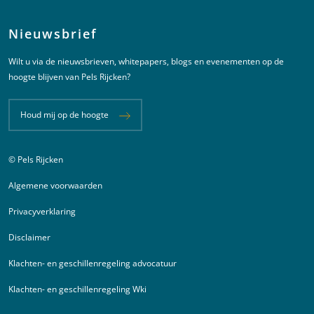
Nieuwsbrief
Wilt u via de nieuwsbrieven, whitepapers, blogs en evenementen op de
hoogte blijven van Pels Rijcken?
Houd mij op de hoogte
© Pels Rijcken
Juridische informatie
Algemene voorwaarden
Privacyverklaring
Disclaimer
Klachten- en geschillenregeling advocatuur
Klachten- en geschillenregeling Wki