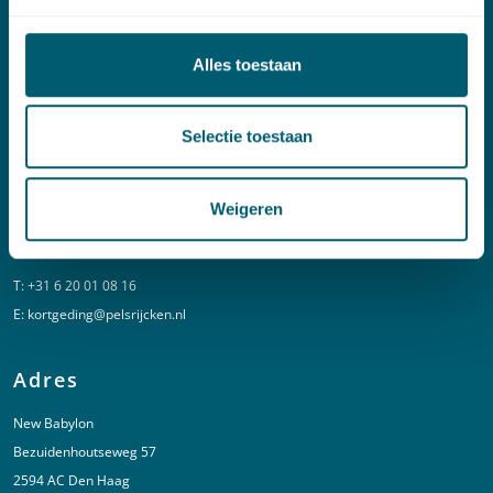
Contact
Alles toestaan
T:
+31 70 515 3000
E:
info@pelsrijcken.nl
Selectie toestaan
Linkedin
Weigeren
Spoed (Buiten kantoortijden)
T:
+31 6 20 01 08 16
E:
kortgeding@pelsrijcken.nl
Adres
New Babylon
Bezuidenhoutseweg 57
2594 AC Den Haag