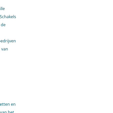
lle
 Schakels
 de
edrijven
 van
etten en
van het