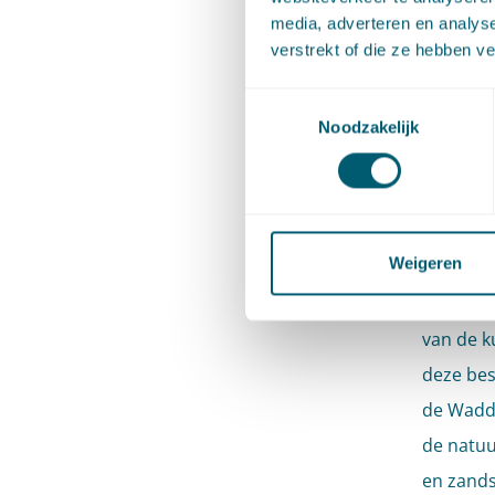
media, adverteren en analys
verstrekt of die ze hebben v
Door het
de steen
Toestemmingsselectie
relatie 
Noodzakelijk
is daar 
sterftek
instandh
Weigeren
steenlop
beoordel
van de k
deze be
de Wadde
de natuu
en zands