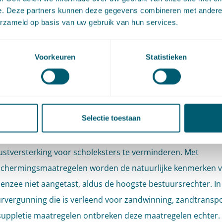
e. Deze partners kunnen deze gegevens combineren met andere i
erzameld op basis van uw gebruik van hun services.
 kustversterkingsproject zal foerageergebied van de schole
loper verdwijnen. Een deel van deze twee vogelsoorten hee
met het Waddenzeegebied. De hoeveelheid voedsel voor sch
Voorkeuren
Statistieken
echter beperkt. Hierdoor is voor deze vogelsoort een verho
ans en wordt niet aan de zogenoemde
oudingsdoelstellingen voor het Waddenzeegebied voldaan.
Selectie toestaan
er geldt dit niet. In het projectplan en in de zogenoemde p
ing staan verschillende maatregelen om de schadelijke gev
ustversterking voor scholeksters te verminderen. Met
schermingsmaatregelen worden de natuurlijke kenmerken 
nzee niet aangetast, aldus de hoogste bestuursrechter. In
rvergunning die is verleend voor zandwinning, zandtransp
uppletie maatregelen ontbreken deze maatregelen echter.