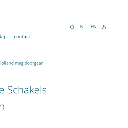
ENGLISH SITE 
NL
NEDERLANDSE SITE
|
EN
bij
contact
-Holland mag doorgaan
e Schakels
n