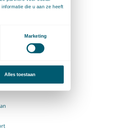
nformatie die u aan ze heeft
kster en
ft een
oleksters
Marketing
ogde
 Voor de
Alles toestaan
assende
olgen
van
ort