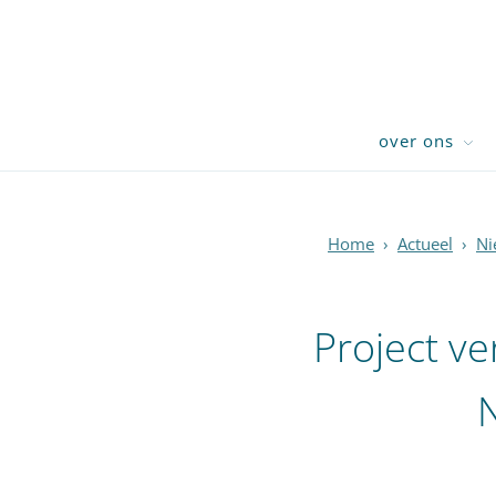
over ons
Home
›
Actueel
›
Ni
Project v