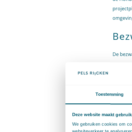
projectp
omgevin
Bez
De bezwa
zagen on
hinder d
Hondsbos
kustvers
Toestemming
van een 
Raad van
Deze website maakt gebruik
We gebruiken cookies om cont
Bes
websiteverkeer te analyseren