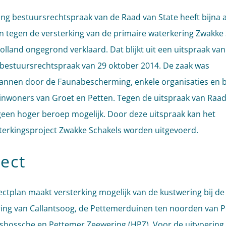
ing bestuursrechtspraak van de Raad van State heeft bijna a
 tegen de versterking van de primaire waterkering Zwakke
lland ongegrond verklaard. Dat blijkt uit een uitspraak van
 bestuursrechtspraak van 29 oktober 2014. De zaak was
nnen door de Faunabescherming, enkele organisaties en b
inwoners van Groet en Petten. Tegen de uitspraak van Raad
 geen hoger beroep mogelijk. Door deze uitspraak kan het
terkingsproject Zwakke Schakels worden uitgevoerd.
ject
ectplan maakt versterking mogelijk van de kustwering bij de
ing van Callantsoog, de Pettemerduinen ten noorden van P
bossche en Pettemer Zeewering (HPZ). Voor de uitvoering 