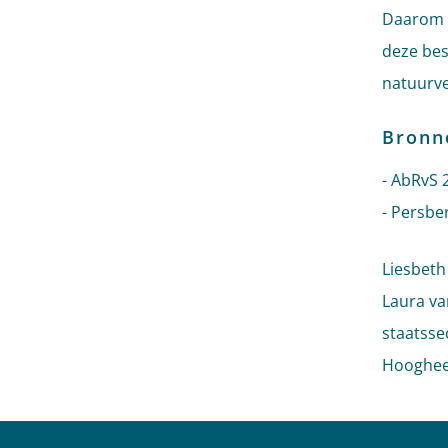
Daarom h
deze be
natuurve
Bronn
- AbRvS 
- Persbe
Liesbeth
Laura va
staatsse
Hooghee