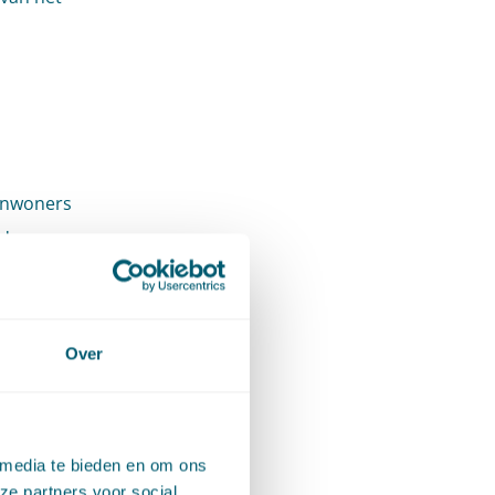
 inwoners
d,
oering
Over
ft de
 media te bieden en om ons
ze partners voor social