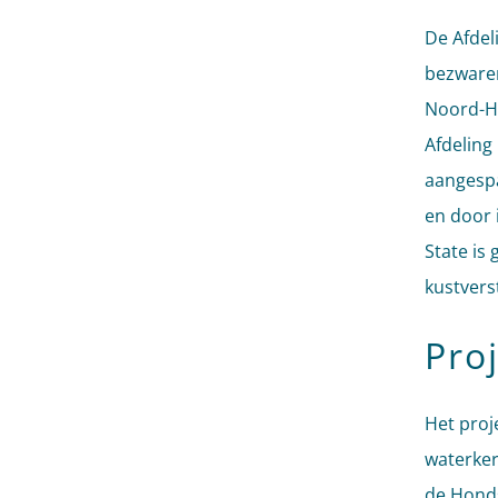
De Afdel
bezwaren
Noord-Ho
Afdeling
aangespa
en door 
State is
kustvers
Pro
Het proj
waterker
de Honds