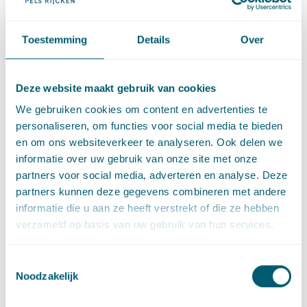
Marije Batting
richt zicht binnen het bestuursrecht met name
op toezicht en handhaving, met een focus op de financiële
Toestemming
Details
Over
sector en de gezondheidszorg. Zij adviseert en
vertegenwoordigt de Nederlandse toezichthouders in deze
sectoren. Het tuchtrecht vormt daarnaast een belangrijk
Deze website maakt gebruik van cookies
onderdeel van haar praktijk. Zij voert tuchtrechtelijke
We gebruiken cookies om content en advertenties te
procedures tegen accountants en artsen in spraakmakende
personaliseren, om functies voor social media te bieden
zaken.
en om ons websiteverkeer te analyseren. Ook delen we
informatie over uw gebruik van onze site met onze
Ruben van Arkel is een veelzijdig en gedreven
partners voor social media, adverteren en analyse. Deze
arbeidsrechtadvocaat. Hij helpt publieke en private
partners kunnen deze gegevens combineren met andere
werkgevers bij ingewikkelde organisatiewijzigingen,
informatie die u aan ze heeft verstrekt of die ze hebben
integriteitskwesties, overgang van onderneming, gelijke
verzameld op basis van uw gebruik van hun services.
behandelingszaken en individuele kwesties als beloning en
ontslag. Van Arkel is gespecialiseerd in het pensioenrecht. Hij
Toestemmingsselectie
is docent aan de Grotius opleiding Arbeidsrecht en bestuurslid
Noodzakelijk
van de specialisatievereniging "Vereniging Arbeidsrecht
Advocaten Nederland" (VAAN).